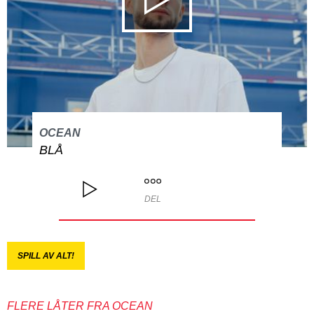
OCEAN
BLÅ
DEL
SPILL AV ALT!
FLERE LÅTER FRA OCEAN