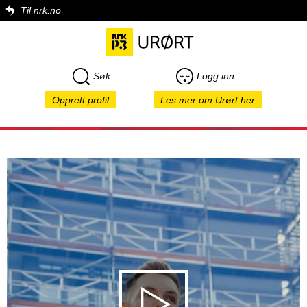
Til nrk.no
Søk
Logg inn
Opprett profil
Les mer om Urørt her