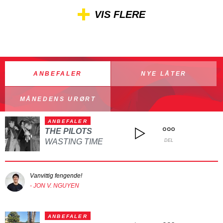
VIS FLERE
ANBEFALER
NYE LÅTER
MÅNEDENS URØRT
ANBEFALER
THE PILOTS
WASTING TIME
DEL
Vanvittig fengende!
- JON V. NGUYEN
ANBEFALER