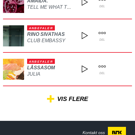
AMAIDA.
TELL ME WHAT TO DO
DEL
ANBEFALER
RINO SIVATHAS
CLUB EMBASSY
DEL
ANBEFALER
LÅSSASOM
JULIA
DEL
VIS FLERE
Kontakt oss