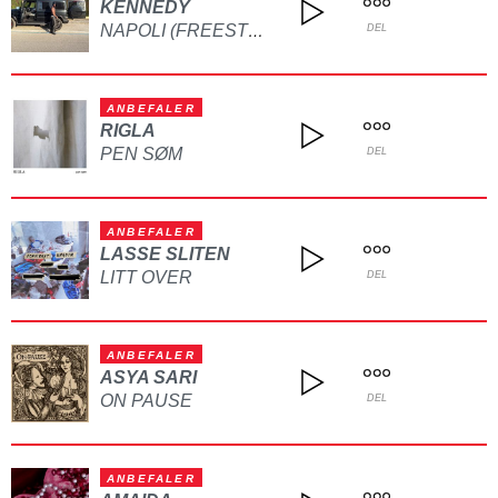
KENNEDY
NAPOLI (FREESTYLE)
DEL
ANBEFALER
RIGLA
PEN SØM
DEL
ANBEFALER
LASSE SLITEN
LITT OVER
DEL
ANBEFALER
ASYA SARI
ON PAUSE
DEL
ANBEFALER