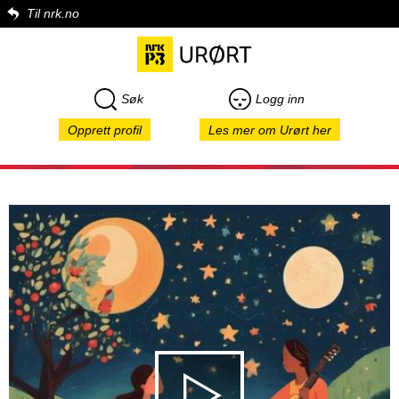
Til nrk.no
Søk
Logg inn
Opprett profil
Les mer om Urørt her