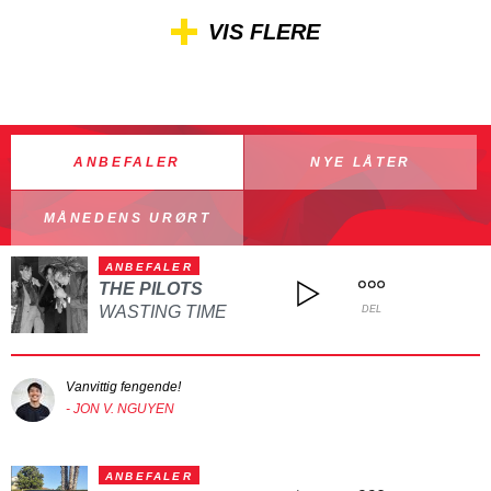
VIS FLERE
ANBEFALER
NYE LÅTER
MÅNEDENS URØRT
ANBEFALER
THE PILOTS
WASTING TIME
DEL
Vanvittig fengende!
- JON V. NGUYEN
ANBEFALER