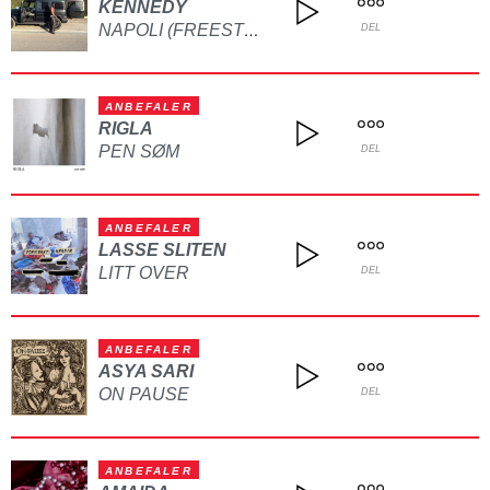
KENNEDY
NAPOLI (FREESTYLE)
DEL
ANBEFALER
RIGLA
PEN SØM
DEL
ANBEFALER
LASSE SLITEN
LITT OVER
DEL
ANBEFALER
ASYA SARI
ON PAUSE
DEL
ANBEFALER