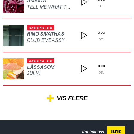
AMAIDA.
TELL ME WHAT TO DO
DEL
ANBEFALER
RINO SIVATHAS
CLUB EMBASSY
DEL
ANBEFALER
LÅSSASOM
JULIA
DEL
VIS FLERE
Kontakt oss