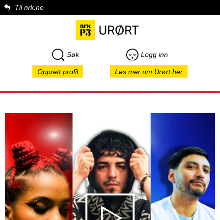
Til nrk.no
Søk
Logg inn
Opprett profil
Les mer om Urørt her