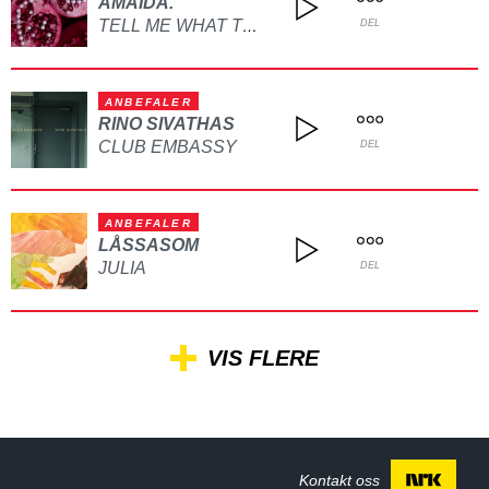
AMAIDA.
TELL ME WHAT TO DO
DEL
ANBEFALER
RINO SIVATHAS
CLUB EMBASSY
DEL
ANBEFALER
LÅSSASOM
JULIA
DEL
VIS FLERE
Kontakt oss