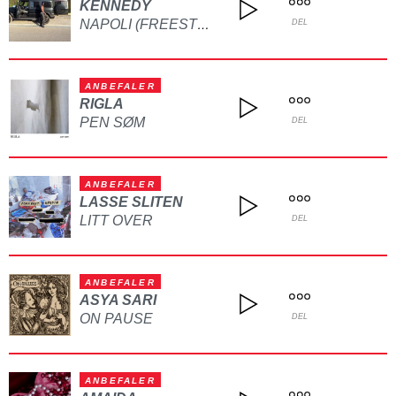
KENNEDY
NAPOLI (FREESTYLE)
DEL
ANBEFALER
RIGLA
PEN SØM
DEL
ANBEFALER
LASSE SLITEN
LITT OVER
DEL
ANBEFALER
ASYA SARI
ON PAUSE
DEL
ANBEFALER