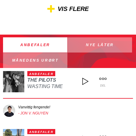
VIS FLERE
ANBEFALER
NYE LÅTER
MÅNEDENS URØRT
ANBEFALER
THE PILOTS
WASTING TIME
DEL
Vanvittig fengende!
- JON V. NGUYEN
ANBEFALER