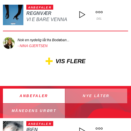
ANBEFALER
REGNVÆR
VI E BARE VENNA
DEL
Nok en nydelig låt fra Bodøban...
- NINA GJERTSEN
VIS FLERE
ANBEFALER
NYE LÅTER
MÅNEDENS URØRT
ANBEFALER
IBEN