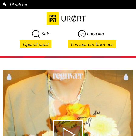
Til nrk.no
Søk
Logg inn
Opprett profil
Les mer om Urørt her