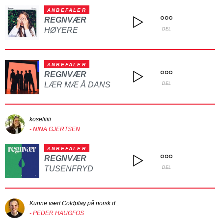
ANBEFALER
REGNVÆR
HØYERE
DEL
ANBEFALER
REGNVÆR
LÆR MÆ Å DANS
DEL
koseliiiii
- NINA GJERTSEN
ANBEFALER
REGNVÆR
TUSENFRYD
DEL
Kunne vært Coldplay på norsk d...
- PEDER HAUGFOS