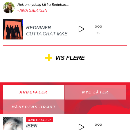
Nok en nydelig låt fra Bodøban...
- NINA GJERTSEN
REGNVÆR
GUTTA GRÅT IKKE
DEL
VIS FLERE
ANBEFALER
NYE LÅTER
MÅNEDENS URØRT
ANBEFALER
IBEN