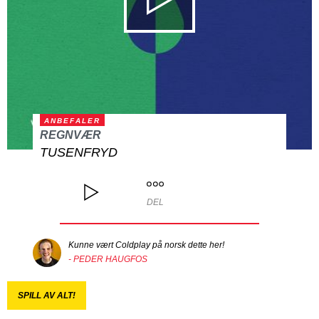
ANBEFALER
REGNVÆR
TUSENFRYD
DEL
Kunne vært Coldplay på norsk dette her!
- PEDER HAUGFOS
SPILL AV ALT!