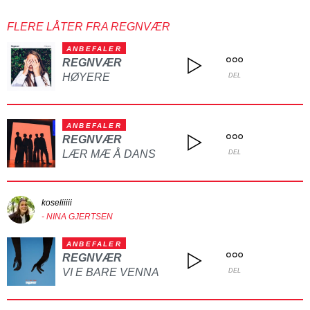
FLERE LÅTER FRA REGNVÆR
ANBEFALER
REGNVÆR
HØYERE
DEL
ANBEFALER
REGNVÆR
LÆR MÆ Å DANS
DEL
koseliiiii
- NINA GJERTSEN
ANBEFALER
REGNVÆR
VI E BARE VENNA
DEL