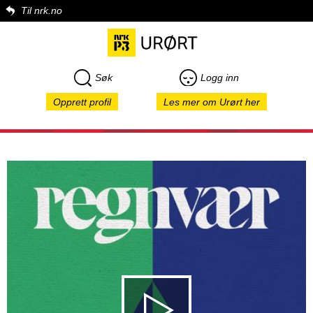
Til nrk.no
Søk
Logg inn
Opprett profil
Les mer om Urørt her