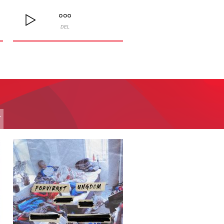
DEL
T