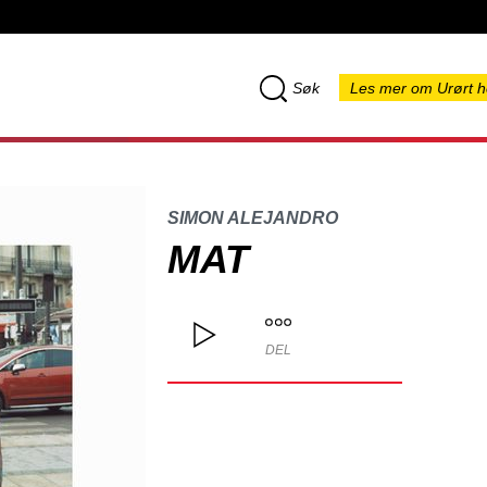
Søk
Les mer om Urørt h
SIMON ALEJANDRO
MAT
DEL