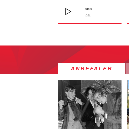
DEL
ANBEFALER