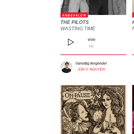
ANBEFALER
THE PILOTS
WASTING TIME
DEL
Vanvittig fengende!
- JON V. NGUYEN