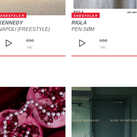
ANBEFALER
ANBEFALER
KENNEDY
RIGLA
NAPOLI (FREESTYLE)
PEN SØM
DEL
DEL