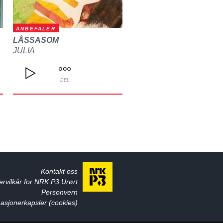
ANBEFALER
LÅSSASOM
JULIA
DEL
Kontakt oss
ervilkår for NRK P3 Urørt
Personvern
asjonerkapsler (cookies)