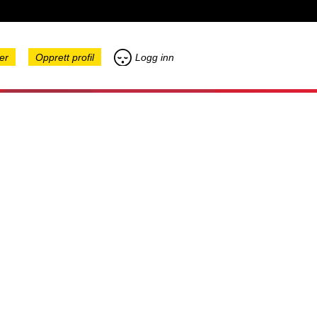
er
Opprett profil
Logg inn