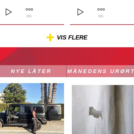
DEL
DEL
VIS FLERE
NYE LÅTER
MÅNEDENS URØR