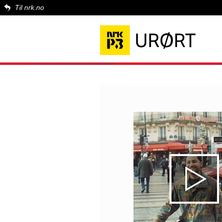
Til nrk.no