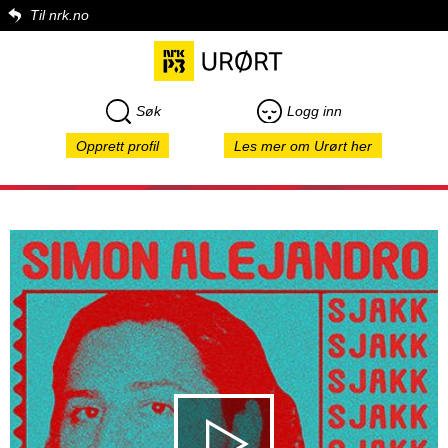
Til nrk.no
Søk
Logg inn
Opprett profil
Les mer om Urørt her