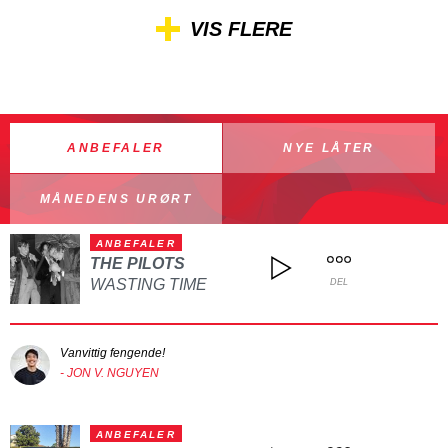
VIS FLERE
ANBEFALER
NYE LÅTER
MÅNEDENS URØRT
ANBEFALER
THE PILOTS
WASTING TIME
DEL
Vanvittig fengende!
- JON V. NGUYEN
ANBEFALER