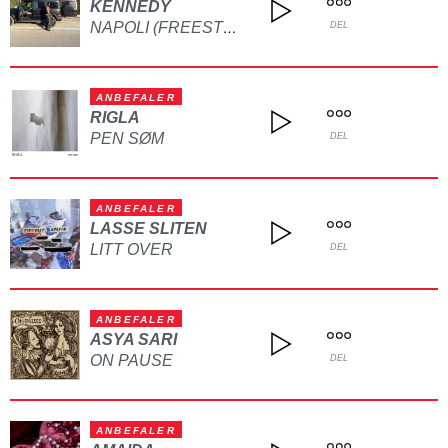
KENNEDY
NAPOLI (FREESTYLE)
DEL
ANBEFALER
RIGLA
PEN SØM
DEL
ANBEFALER
LASSE SLITEN
LITT OVER
DEL
ANBEFALER
ASYA SARI
ON PAUSE
DEL
ANBEFALER