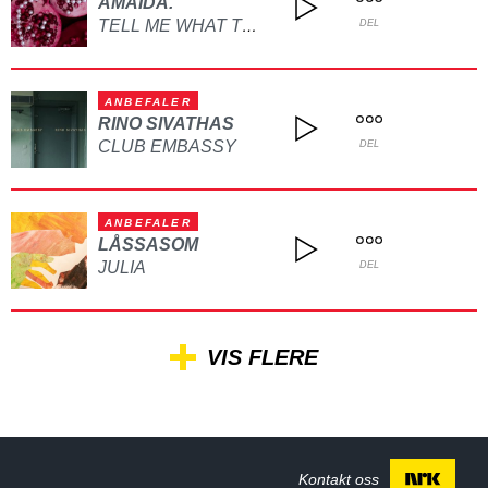
AMAIDA.
TELL ME WHAT TO DO
DEL
ANBEFALER
RINO SIVATHAS
CLUB EMBASSY
DEL
ANBEFALER
LÅSSASOM
JULIA
DEL
VIS FLERE
Kontakt oss