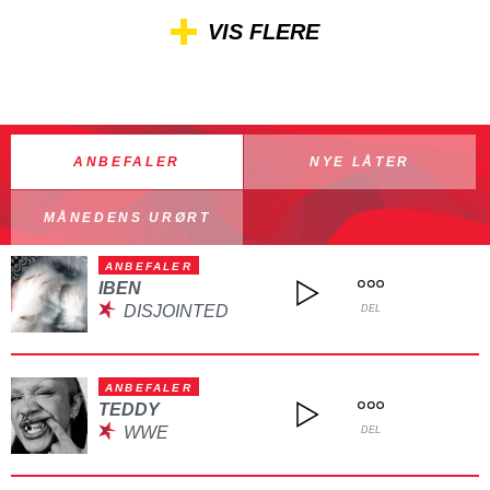
VIS FLERE
ANBEFALER
NYE LÅTER
MÅNEDENS URØRT
ANBEFALER
IBEN
DISJOINTED
DEL
ANBEFALER
TEDDY
WWE
DEL