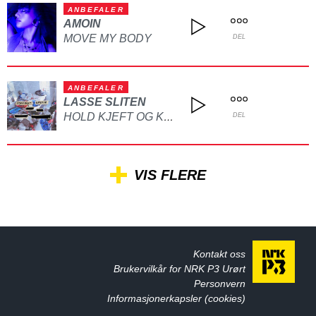
ANBEFALER
AMOIN
MOVE MY BODY
DEL
ANBEFALER
LASSE SLITEN
HOLD KJEFT OG KYSS MEG
DEL
VIS FLERE
Kontakt oss
Brukervilkår for NRK P3 Urørt
Personvern
Informasjonerkapsler (cookies)