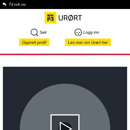
Til nrk.no
Søk
Logg inn
Opprett profil
Les mer om Urørt her