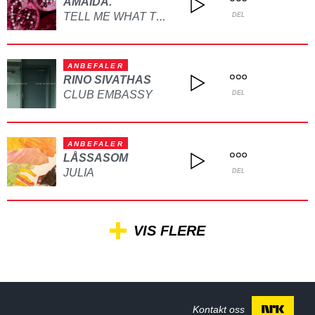
AMAIDA.
TELL ME WHAT TO DO
DEL
ANBEFALER
RINO SIVATHAS
CLUB EMBASSY
DEL
ANBEFALER
LÅSSASOM
JULIA
DEL
VIS FLERE
Kontakt oss