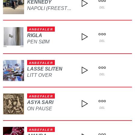
KENNEDY
NAPOLI (FREESTYLE)
DEL
ANBEFALER
RIGLA
PEN SØM
DEL
ANBEFALER
LASSE SLITEN
LITT OVER
DEL
ANBEFALER
ASYA SARI
ON PAUSE
DEL
ANBEFALER