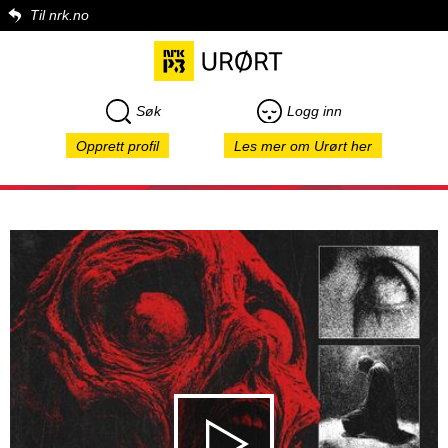
Til nrk.no
Søk
Logg inn
Opprett profil
Les mer om Urørt her