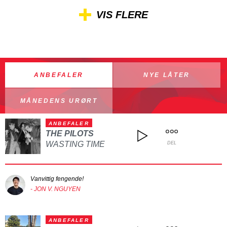
VIS FLERE
ANBEFALER
NYE LÅTER
MÅNEDENS URØRT
ANBEFALER
THE PILOTS
WASTING TIME
DEL
Vanvittig fengende!
- JON V. NGUYEN
ANBEFALER