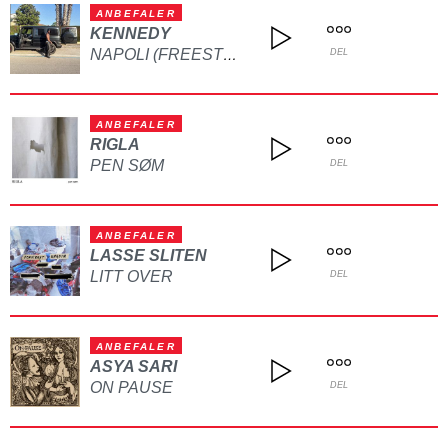
ANBEFALER
KENNEDY
NAPOLI (FREESTYLE)
DEL
ANBEFALER
RIGLA
PEN SØM
DEL
ANBEFALER
LASSE SLITEN
LITT OVER
DEL
ANBEFALER
ASYA SARI
ON PAUSE
DEL