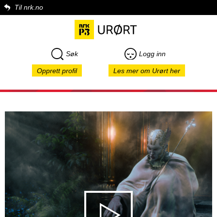
Til nrk.no
Søk
Logg inn
Opprett profil
Les mer om Urørt her