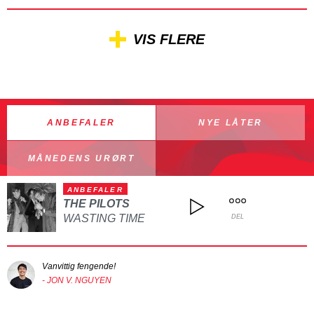
VIS FLERE
ANBEFALER
NYE LÅTER
MÅNEDENS URØRT
ANBEFALER
THE PILOTS
WASTING TIME
DEL
Vanvittig fengende!
- JON V. NGUYEN