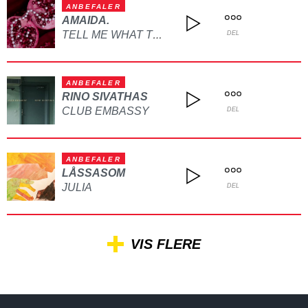
ANBEFALER
AMAIDA.
TELL ME WHAT TO DO
DEL
ANBEFALER
RINO SIVATHAS
CLUB EMBASSY
DEL
ANBEFALER
LÅSSASOM
JULIA
DEL
VIS FLERE