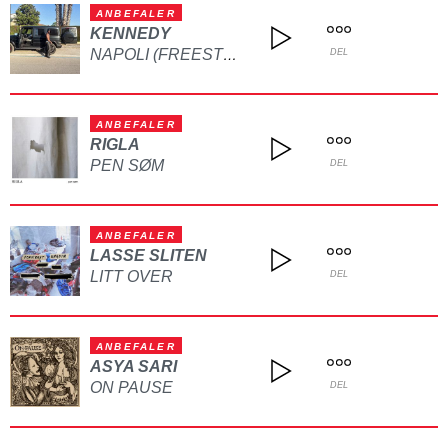
ANBEFALER
KENNEDY
NAPOLI (FREESTYLE)
DEL
ANBEFALER
RIGLA
PEN SØM
DEL
ANBEFALER
LASSE SLITEN
LITT OVER
DEL
ANBEFALER
ASYA SARI
ON PAUSE
DEL