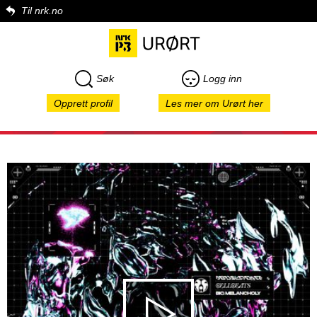
Til nrk.no
Søk
Logg inn
Opprett profil
Les mer om Urørt her