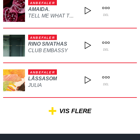
ANBEFALER
AMAIDA.
TELL ME WHAT TO DO
DEL
ANBEFALER
RINO SIVATHAS
CLUB EMBASSY
DEL
ANBEFALER
LÅSSASOM
JULIA
DEL
VIS FLERE