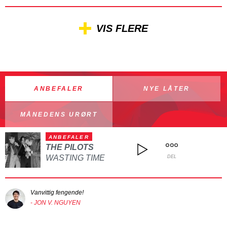
VIS FLERE
ANBEFALER
NYE LÅTER
MÅNEDENS URØRT
ANBEFALER
THE PILOTS
WASTING TIME
DEL
Vanvittig fengende!
- JON V. NGUYEN