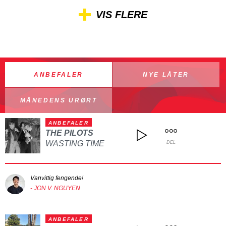
VIS FLERE
ANBEFALER
NYE LÅTER
MÅNEDENS URØRT
ANBEFALER
THE PILOTS
WASTING TIME
DEL
Vanvittig fengende!
- JON V. NGUYEN
ANBEFALER