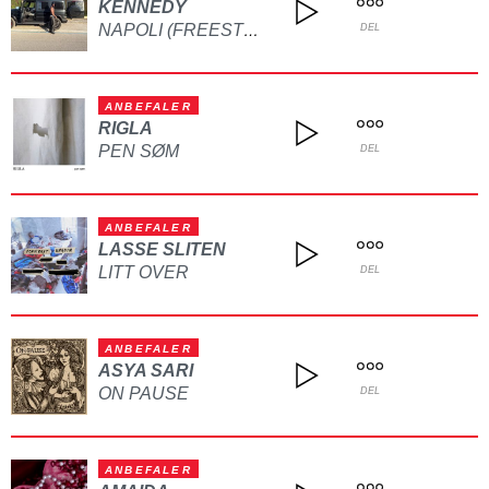
KENNEDY
NAPOLI (FREESTYLE)
DEL
ANBEFALER
RIGLA
PEN SØM
DEL
ANBEFALER
LASSE SLITEN
LITT OVER
DEL
ANBEFALER
ASYA SARI
ON PAUSE
DEL
ANBEFALER