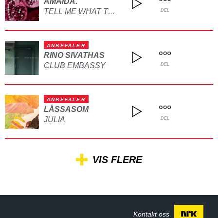
AMAIDA.
TELL ME WHAT TO DO
DEL
ANBEFALER
RINO SIVATHAS
CLUB EMBASSY
DEL
ANBEFALER
LÅSSASOM
JULIA
DEL
VIS FLERE
Kontakt oss