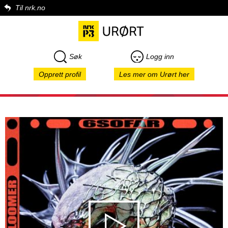
Til nrk.no
Søk
Logg inn
Opprett profil
Les mer om Urørt her