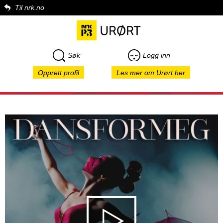
Til nrk.no
Søk
Logg inn
Opprett profil
Les mer om Urørt her