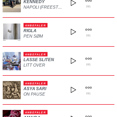
KENNEDY
NAPOLI (FREESTYLE)
DEL
ANBEFALER
RIGLA
PEN SØM
DEL
ANBEFALER
LASSE SLITEN
LITT OVER
DEL
ANBEFALER
ASYA SARI
ON PAUSE
DEL
ANBEFALER