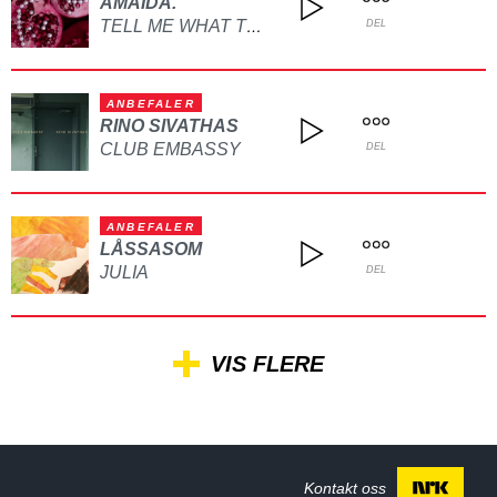
AMAIDA.
TELL ME WHAT TO DO
DEL
ANBEFALER
RINO SIVATHAS
CLUB EMBASSY
DEL
ANBEFALER
LÅSSASOM
JULIA
DEL
VIS FLERE
Kontakt oss