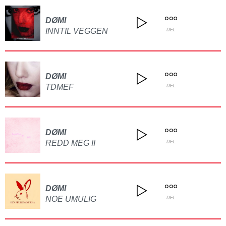
DØMI
INNTIL VEGGEN
DEL
DØMI
TDMEF
DEL
DØMI
REDD MEG II
DEL
DØMI
NOE UMULIG
DEL