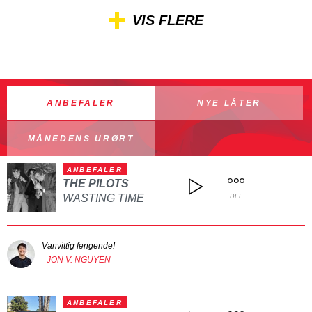
VIS FLERE
ANBEFALER
NYE LÅTER
MÅNEDENS URØRT
ANBEFALER
THE PILOTS
WASTING TIME
DEL
Vanvittig fengende!
- JON V. NGUYEN
ANBEFALER