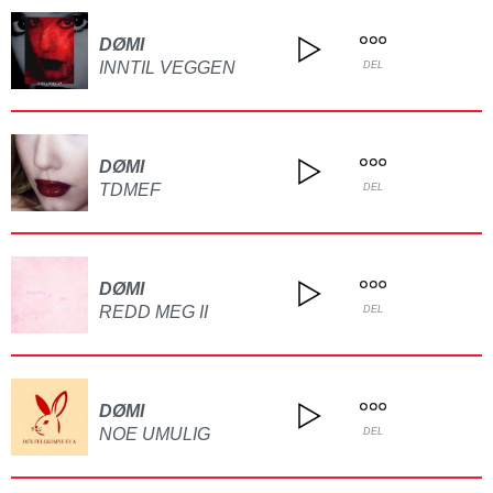
DØMI
INNTIL VEGGEN
DEL
DØMI
TDMEF
DEL
DØMI
REDD MEG II
DEL
DØMI
NOE UMULIG
DEL