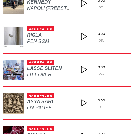
KENNEDY
NAPOLI (FREESTYLE)
DEL
ANBEFALER
RIGLA
PEN SØM
DEL
ANBEFALER
LASSE SLITEN
LITT OVER
DEL
ANBEFALER
ASYA SARI
ON PAUSE
DEL
ANBEFALER