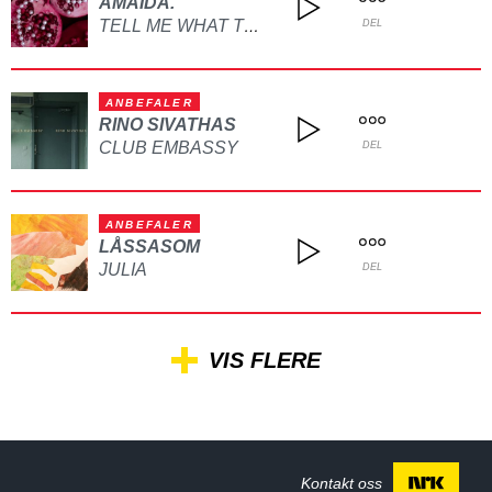
AMAIDA.
TELL ME WHAT TO DO
DEL
ANBEFALER
RINO SIVATHAS
CLUB EMBASSY
DEL
ANBEFALER
LÅSSASOM
JULIA
DEL
VIS FLERE
Kontakt oss