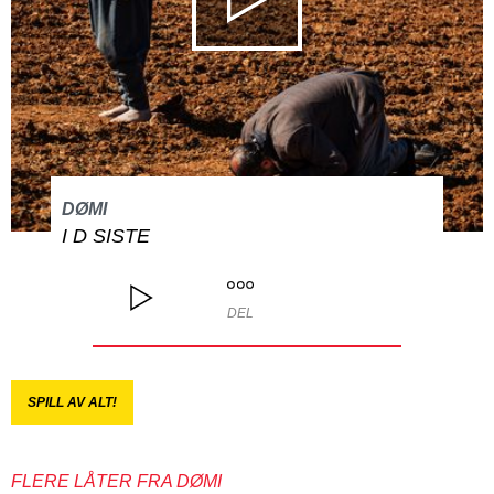
DØMI
I D SISTE
DEL
SPILL AV ALT!
FLERE LÅTER FRA DØMI