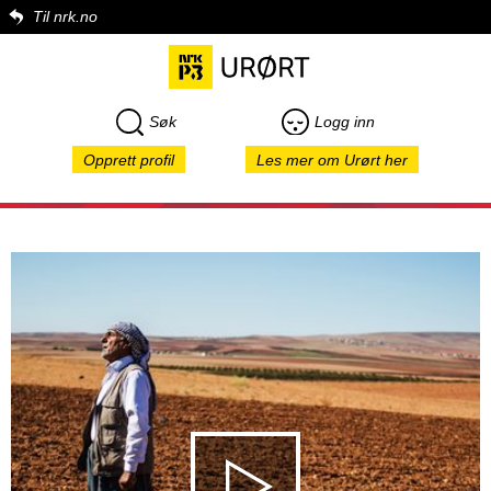
Til nrk.no
Søk
Logg inn
Opprett profil
Les mer om Urørt her