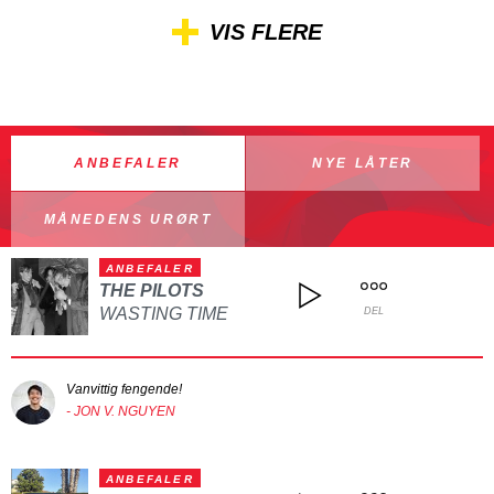
VIS FLERE
ANBEFALER
NYE LÅTER
MÅNEDENS URØRT
ANBEFALER
THE PILOTS
WASTING TIME
DEL
Vanvittig fengende!
- JON V. NGUYEN
ANBEFALER