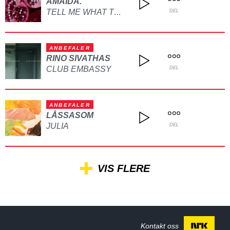
AMAIDA.
TELL ME WHAT TO DO
DEL
ANBEFALER
RINO SIVATHAS
CLUB EMBASSY
DEL
ANBEFALER
LÅSSASOM
JULIA
DEL
VIS FLERE
Kontakt oss