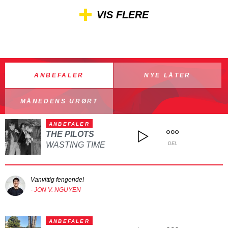
VIS FLERE
ANBEFALER
NYE LÅTER
MÅNEDENS URØRT
ANBEFALER
THE PILOTS
WASTING TIME
DEL
Vanvittig fengende!
- JON V. NGUYEN
ANBEFALER