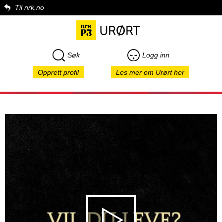
Til nrk.no
Søk
Logg inn
Opprett profil
Les mer om Urørt her