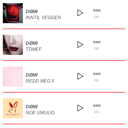
DØMI
INNTIL VEGGEN
DEL
DØMI
TDMEF
DEL
DØMI
REDD MEG II
DEL
DØMI
NOE UMULIG
DEL