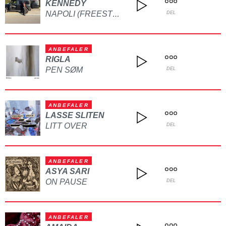
KENNEDY
NAPOLI (FREESTYLE)
DEL
ANBEFALER
RIGLA
PEN SØM
DEL
ANBEFALER
LASSE SLITEN
LITT OVER
DEL
ANBEFALER
ASYA SARI
ON PAUSE
DEL
ANBEFALER