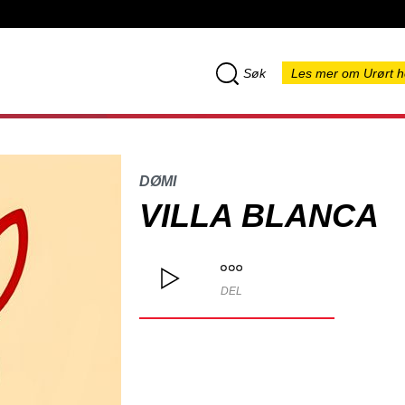
Søk
Les mer om Urørt h
DØMI
VILLA BLANCA
DEL