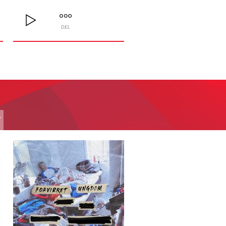
DEL
T