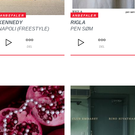
ANBEFALER
ANBEFALER
KENNEDY
RIGLA
NAPOLI (FREESTYLE)
PEN SØM
DEL
DEL