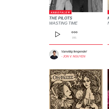
ANBEFALER
THE PILOTS
WASTING TIME
DEL
Vanvittig fengende!
- JON V. NGUYEN