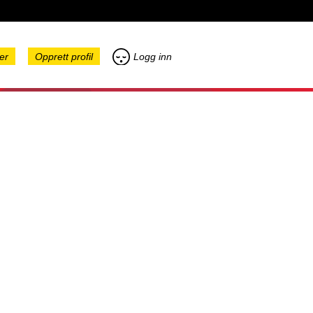
er
Opprett profil
Logg inn