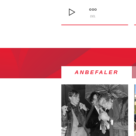
DEL
ANBEFALER