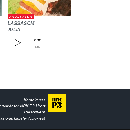
ANBEFALER
LÅSSASOM
JULIA
DEL
Kontakt oss
ervilkår for NRK P3 Urørt
Personvern
asjonerkapsler (cookies)