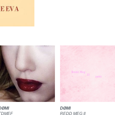
DØMI
DØMI
TDMEF
REDD MEG II