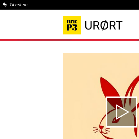
Til nrk.no