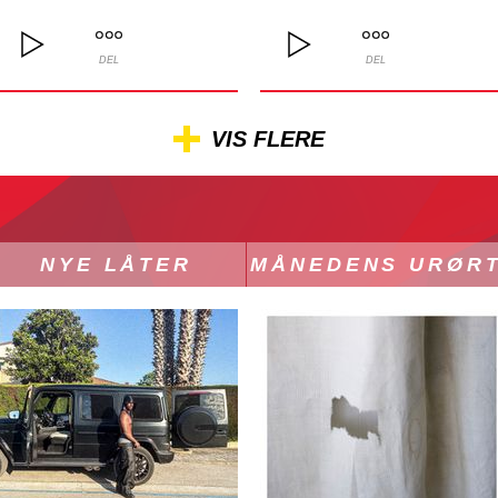
DEL
DEL
VIS FLERE
NYE LÅTER
MÅNEDENS URØR