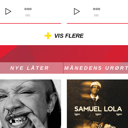
DEL
DEL
VIS FLERE
NYE LÅTER
MÅNEDENS URØR