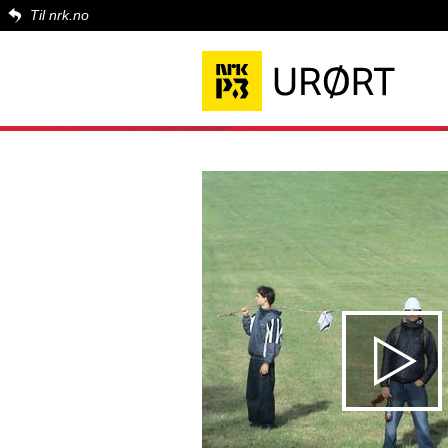
Til nrk.no