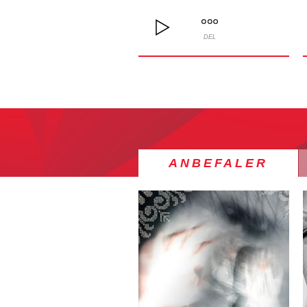
DEL
ANBEFALER