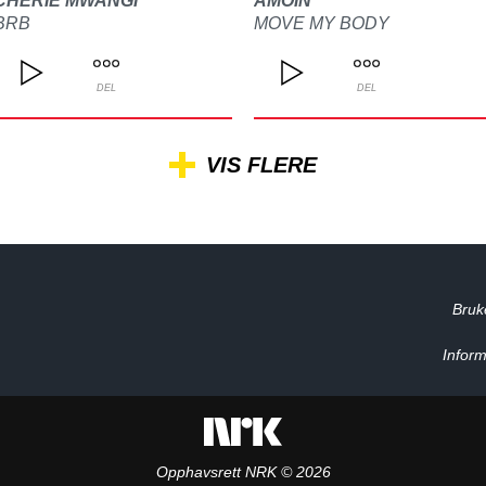
CHERIE MWANGI
AMOIN
BRB
MOVE MY BODY
DEL
DEL
VIS FLERE
Bruk
Inform
Opphavsrett NRK © 2026