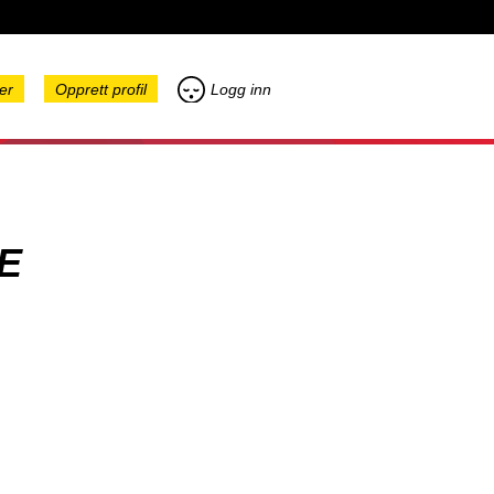
er
Opprett profil
Logg inn
E