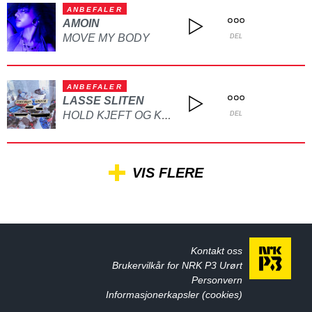
ANBEFALER
AMOIN
MOVE MY BODY
DEL
ANBEFALER
LASSE SLITEN
HOLD KJEFT OG KYSS MEG
DEL
VIS FLERE
Kontakt oss
Brukervilkår for NRK P3 Urørt
Personvern
Informasjonerkapsler (cookies)