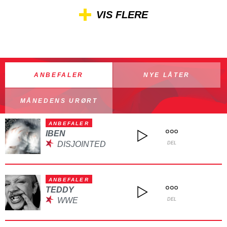
VIS FLERE
ANBEFALER
NYE LÅTER
MÅNEDENS URØRT
ANBEFALER
IBEN
DISJOINTED
DEL
ANBEFALER
TEDDY
WWE
DEL