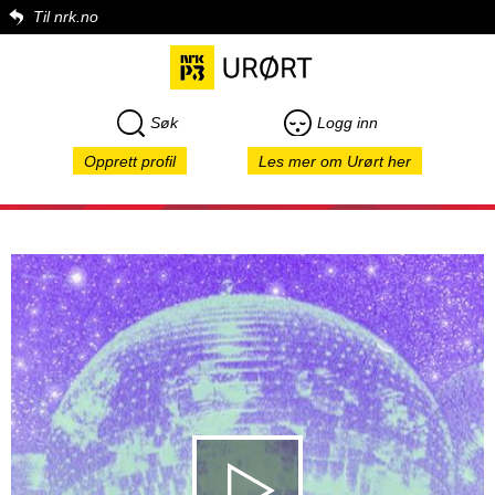
Til nrk.no
Søk
Logg inn
Opprett profil
Les mer om Urørt her