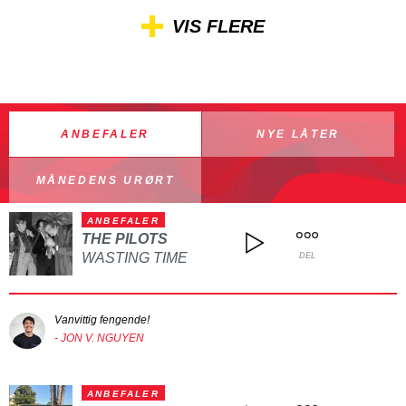
VIS FLERE
ANBEFALER
NYE LÅTER
MÅNEDENS URØRT
ANBEFALER
THE PILOTS
WASTING TIME
DEL
Vanvittig fengende!
- JON V. NGUYEN
ANBEFALER