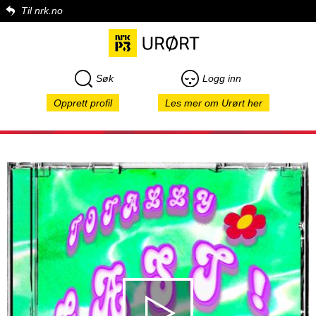
Til nrk.no
Søk
Logg inn
Opprett profil
Les mer om Urørt her