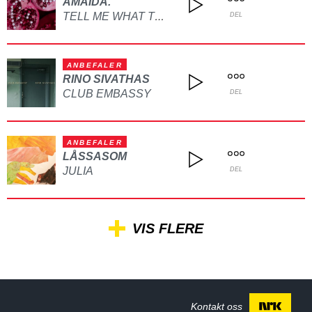
AMAIDA.
TELL ME WHAT TO DO
DEL
ANBEFALER
RINO SIVATHAS
CLUB EMBASSY
DEL
ANBEFALER
LÅSSASOM
JULIA
DEL
VIS FLERE
Kontakt oss