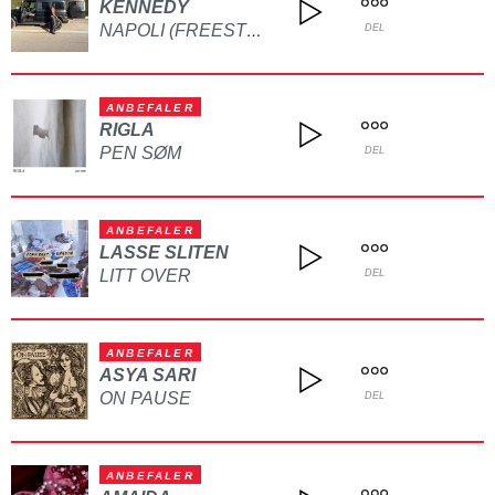
KENNEDY
NAPOLI (FREESTYLE)
DEL
ANBEFALER
RIGLA
PEN SØM
DEL
ANBEFALER
LASSE SLITEN
LITT OVER
DEL
ANBEFALER
ASYA SARI
ON PAUSE
DEL
ANBEFALER