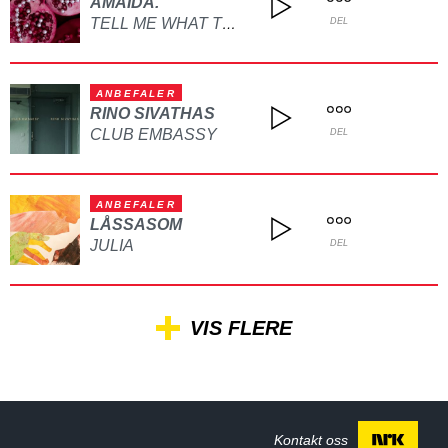
AMAIDA.
TELL ME WHAT TO DO
DEL
ANBEFALER
RINO SIVATHAS
CLUB EMBASSY
DEL
ANBEFALER
LÅSSASOM
JULIA
DEL
VIS FLERE
Kontakt oss