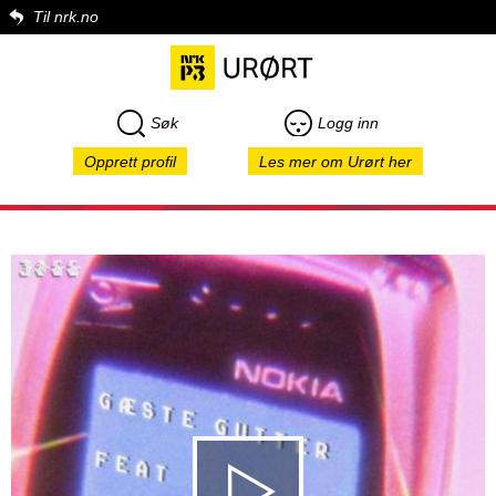
Til nrk.no
Søk
Logg inn
Opprett profil
Les mer om Urørt her