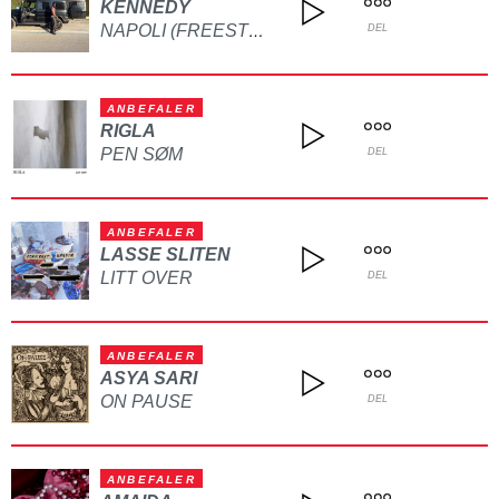
KENNEDY
NAPOLI (FREESTYLE)
DEL
ANBEFALER
RIGLA
PEN SØM
DEL
ANBEFALER
LASSE SLITEN
LITT OVER
DEL
ANBEFALER
ASYA SARI
ON PAUSE
DEL
ANBEFALER