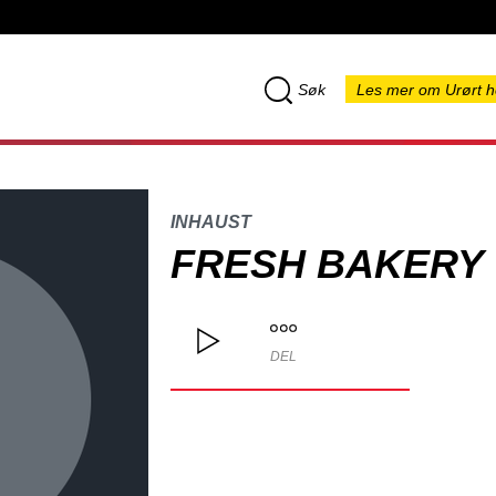
Søk
Les mer om Urørt h
INHAUST
FRESH BAKERY
DEL