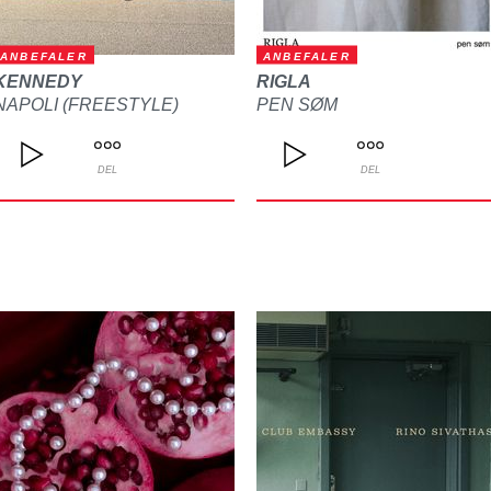
ANBEFALER
ANBEFALER
KENNEDY
RIGLA
NAPOLI (FREESTYLE)
PEN SØM
DEL
DEL