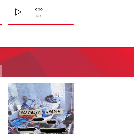
DEL
T