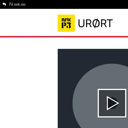
Til nrk.no