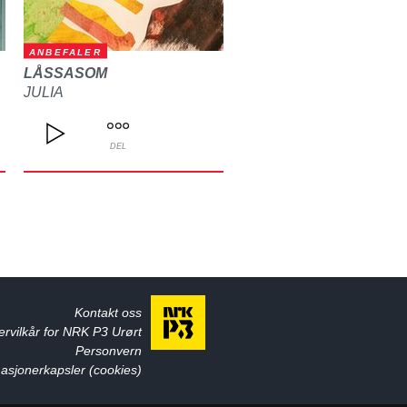
ANBEFALER
LÅSSASOM
JULIA
DEL
Kontakt oss
ervilkår for NRK P3 Urørt
Personvern
asjonerkapsler (cookies)