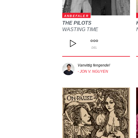
ANBEFALER
THE PILOTS
WASTING TIME
DEL
Vanvittig fengende!
- JON V. NGUYEN