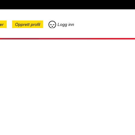
er
Opprett profil
Logg inn