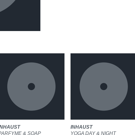
INHAUST
INHAUST
PARFYME & SOAP
YOGA DAY & NIGHT