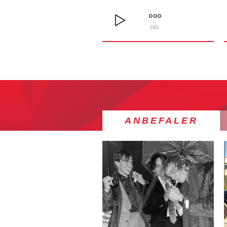
DEL
ANBEFALER