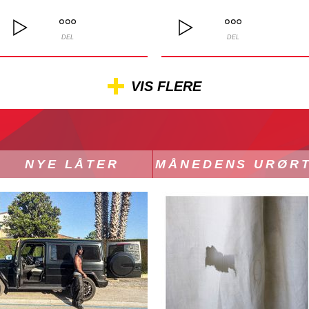
DEL
DEL
VIS FLERE
NYE LÅTER
MÅNEDENS URØR