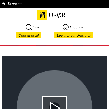
Til nrk.no
Søk
Logg inn
Opprett profil
Les mer om Urørt her