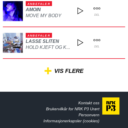
ANBEFALER
AMOIN
MOVE MY BODY
DEL
ANBEFALER
LASSE SLITEN
HOLD KJEFT OG KYSS MEG
DEL
VIS FLERE
Kontakt oss
Brukervilkår for NRK P3 Urørt
Personvern
Informasjonerkapsler (cookies)