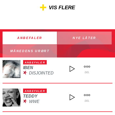
VIS FLERE
ANBEFALER
NYE LÅTER
MÅNEDENS URØRT
ANBEFALER
IBEN
DISJOINTED
DEL
ANBEFALER
TEDDY
WWE
DEL