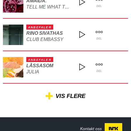
AMAIDA.
TELL ME WHAT TO DO
DEL
ANBEFALER
RINO SIVATHAS
CLUB EMBASSY
DEL
ANBEFALER
LÅSSASOM
JULIA
DEL
VIS FLERE
Kontakt oss