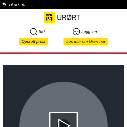
Til nrk.no
Søk
Logg inn
Opprett profil
Les mer om Urørt her