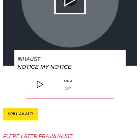
INHAUST
NOTICE MY NOTICE
DEL
SPILL AV ALT!
FLERE LÅTER FRA INHAUST