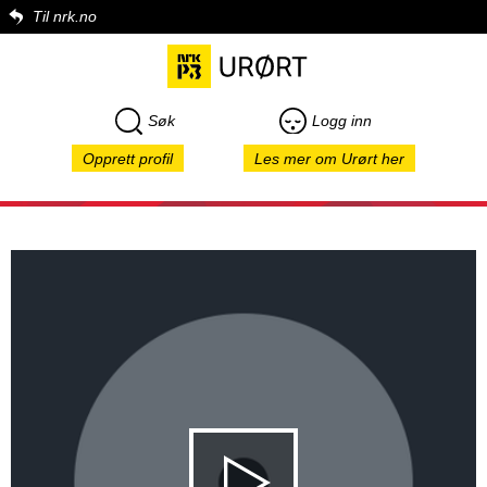
Til nrk.no
Søk
Logg inn
Opprett profil
Les mer om Urørt her