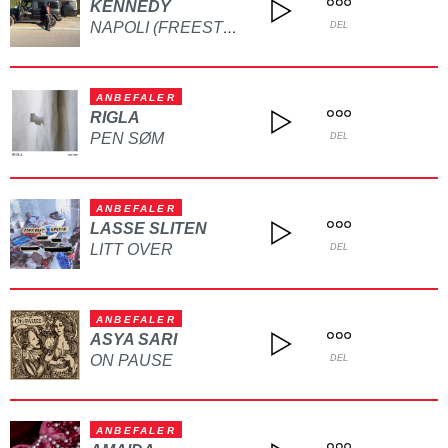
KENNEDY
NAPOLI (FREESTYLE)
DEL
ANBEFALER
RIGLA
PEN SØM
DEL
ANBEFALER
LASSE SLITEN
LITT OVER
DEL
ANBEFALER
ASYA SARI
ON PAUSE
DEL
ANBEFALER