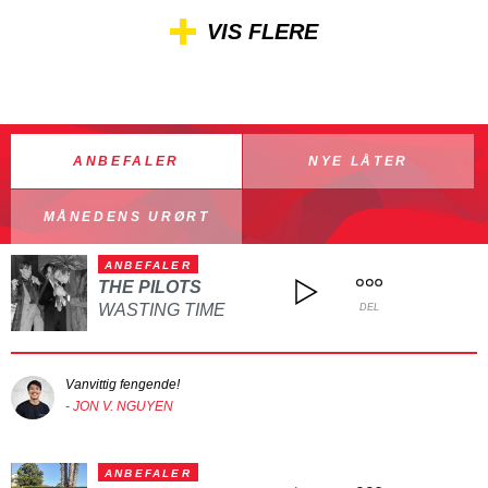
VIS FLERE
ANBEFALER
NYE LÅTER
MÅNEDENS URØRT
ANBEFALER
THE PILOTS
WASTING TIME
DEL
Vanvittig fengende!
- JON V. NGUYEN
ANBEFALER