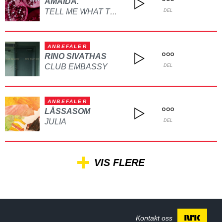
AMAIDA.
TELL ME WHAT TO DO
DEL
ANBEFALER
RINO SIVATHAS
CLUB EMBASSY
DEL
ANBEFALER
LÅSSASOM
JULIA
DEL
VIS FLERE
Kontakt oss