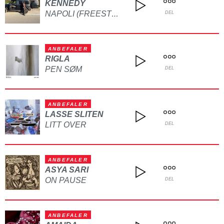
KENNEDY
NAPOLI (FREESTYLE)
DEL
ANBEFALER
RIGLA
PEN SØM
DEL
ANBEFALER
LASSE SLITEN
LITT OVER
DEL
ANBEFALER
ASYA SARI
ON PAUSE
DEL
ANBEFALER