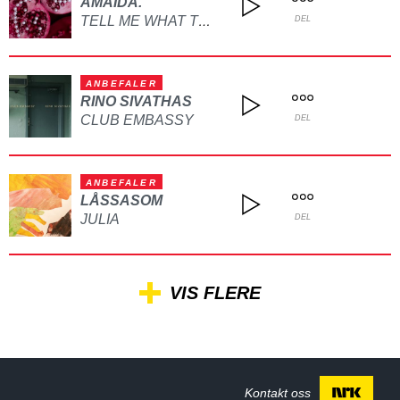
AMAIDA.
TELL ME WHAT TO DO
DEL
ANBEFALER
RINO SIVATHAS
CLUB EMBASSY
DEL
ANBEFALER
LÅSSASOM
JULIA
DEL
VIS FLERE
Kontakt oss