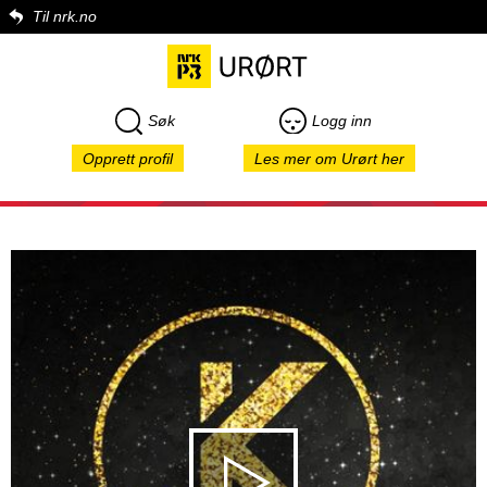
Til nrk.no
Søk
Logg inn
Opprett profil
Les mer om Urørt her