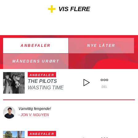
VIS FLERE
ANBEFALER
NYE LÅTER
MÅNEDENS URØRT
ANBEFALER
THE PILOTS
WASTING TIME
DEL
Vanvittig fengende!
- JON V. NGUYEN
ANBEFALER