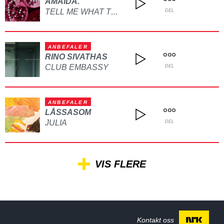
AMAIDA.
TELL ME WHAT TO DO
DEL
ANBEFALER
RINO SIVATHAS
CLUB EMBASSY
DEL
ANBEFALER
LÅSSASOM
JULIA
DEL
VIS FLERE
Kontakt oss