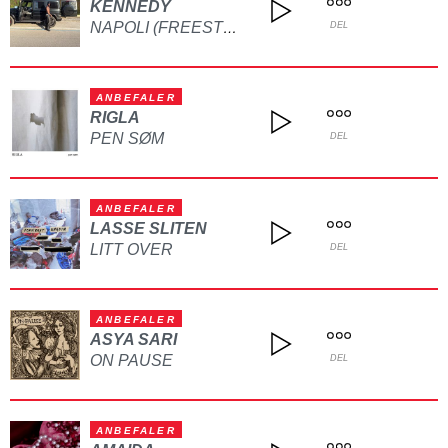
KENNEDY
NAPOLI (FREESTYLE)
DEL
ANBEFALER
RIGLA
PEN SØM
DEL
ANBEFALER
LASSE SLITEN
LITT OVER
DEL
ANBEFALER
ASYA SARI
ON PAUSE
DEL
ANBEFALER