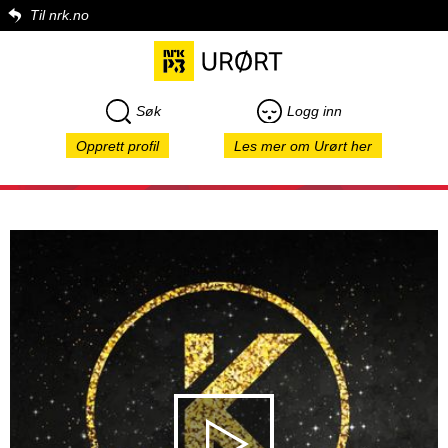
Til nrk.no
Søk
Logg inn
Opprett profil
Les mer om Urørt her