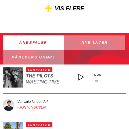
VIS FLERE
ANBEFALER
NYE LÅTER
MÅNEDENS URØRT
ANBEFALER
THE PILOTS
WASTING TIME
DEL
Vanvittig fengende!
- JON V. NGUYEN
ANBEFALER