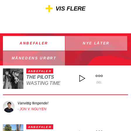
VIS FLERE
ANBEFALER
NYE LÅTER
MÅNEDENS URØRT
ANBEFALER
THE PILOTS
WASTING TIME
DEL
Vanvittig fengende!
- JON V. NGUYEN
ANBEFALER