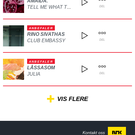
AMAIDA.
TELL ME WHAT TO DO
DEL
ANBEFALER
RINO SIVATHAS
CLUB EMBASSY
DEL
ANBEFALER
LÅSSASOM
JULIA
DEL
VIS FLERE
Kontakt oss