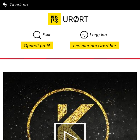
Til nrk.no
Søk
Logg inn
Opprett profil
Les mer om Urørt her