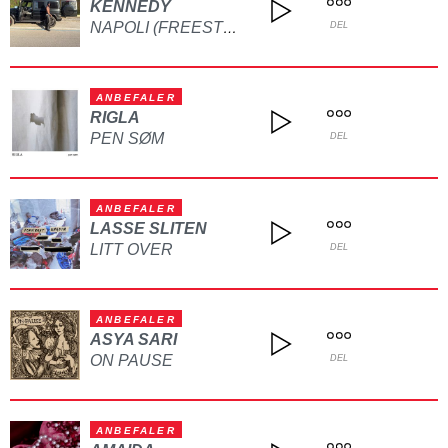
KENNEDY
NAPOLI (FREESTYLE)
DEL
ANBEFALER
RIGLA
PEN SØM
DEL
ANBEFALER
LASSE SLITEN
LITT OVER
DEL
ANBEFALER
ASYA SARI
ON PAUSE
DEL
ANBEFALER