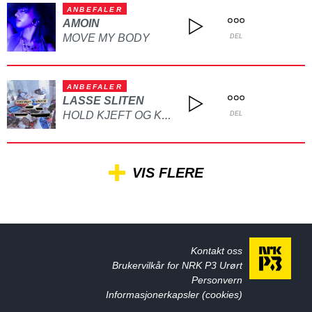
ANBEFALER
AMOIN
MOVE MY BODY
DEL
ANBEFALER
LASSE SLITEN
HOLD KJEFT OG KYSS MEG
DEL
VIS FLERE
Kontakt oss
Brukervilkår for NRK P3 Urørt
Personvern
Informasjonerkapsler (cookies)