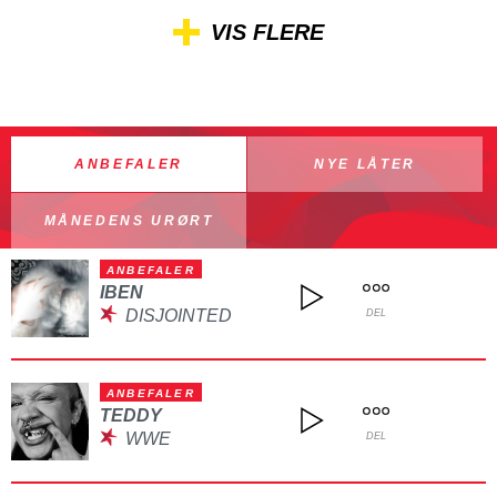
VIS FLERE
ANBEFALER
NYE LÅTER
MÅNEDENS URØRT
ANBEFALER
IBEN
DISJOINTED
DEL
ANBEFALER
TEDDY
WWE
DEL