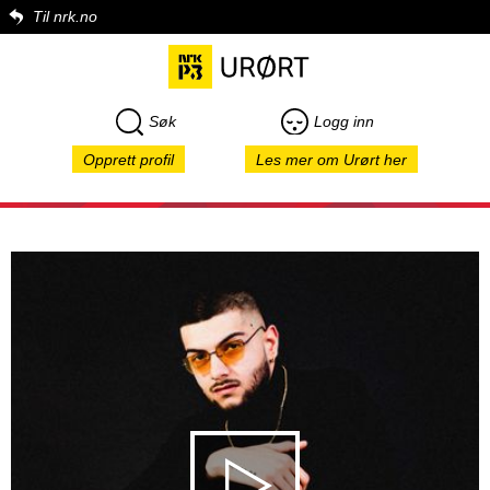
Til nrk.no
Søk
Logg inn
Opprett profil
Les mer om Urørt her