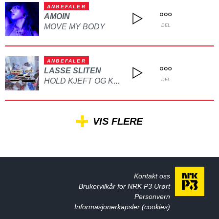
ANBEFALER
AMOIN
MOVE MY BODY
DEL
ANBEFALER
LASSE SLITEN
HOLD KJEFT OG KYSS MEG
DEL
VIS FLERE
Kontakt oss
Brukervilkår for NRK P3 Urørt
Personvern
Informasjonerkapsler (cookies)