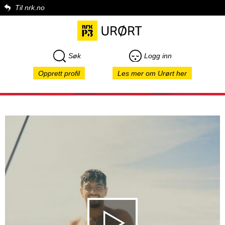
Til nrk.no
Søk
Logg inn
Opprett profil
Les mer om Urørt her