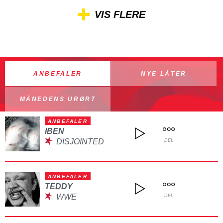
VIS FLERE
ANBEFALER
NYE LÅTER
MÅNEDENS URØRT
ANBEFALER
IBEN
DISJOINTED
DEL
ANBEFALER
TEDDY
WWE
DEL