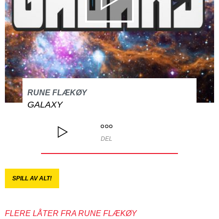
RUNE FLÆKØY
GALAXY
DEL
SPILL AV ALT!
FLERE LÅTER FRA RUNE FLÆKØY