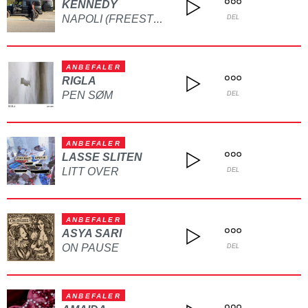
KENNEDY
NAPOLI (FREESTYLE)
DEL
ANBEFALER
RIGLA
PEN SØM
DEL
ANBEFALER
LASSE SLITEN
LITT OVER
DEL
ANBEFALER
ASYA SARI
ON PAUSE
DEL
ANBEFALER