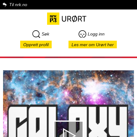
Til nrk.no
Søk
Logg inn
Opprett profil
Les mer om Urørt her