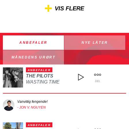
VIS FLERE
ANBEFALER
NYE LÅTER
MÅNEDENS URØRT
ANBEFALER
THE PILOTS
WASTING TIME
DEL
Vanvittig fengende!
- JON V. NGUYEN
ANBEFALER