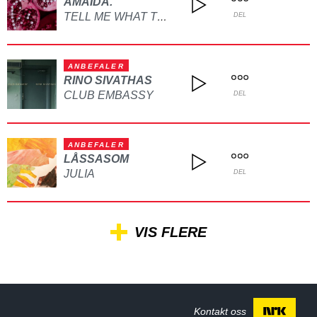
AMAIDA.
TELL ME WHAT TO DO
DEL
ANBEFALER
RINO SIVATHAS
CLUB EMBASSY
DEL
ANBEFALER
LÅSSASOM
JULIA
DEL
VIS FLERE
Kontakt oss