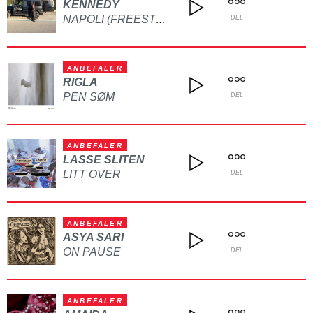
KENNEDY
NAPOLI (FREESTYLE)
DEL
ANBEFALER
RIGLA
PEN SØM
DEL
ANBEFALER
LASSE SLITEN
LITT OVER
DEL
ANBEFALER
ASYA SARI
ON PAUSE
DEL
ANBEFALER