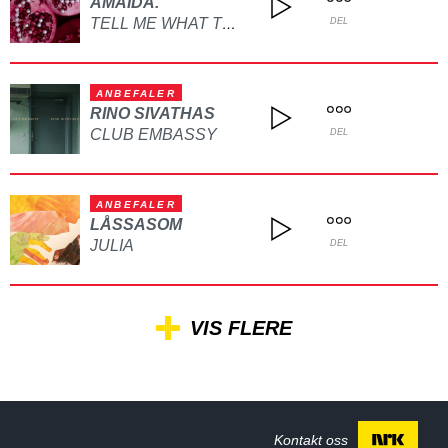
AMAIDA.
TELL ME WHAT TO DO
DEL
ANBEFALER
RINO SIVATHAS
CLUB EMBASSY
DEL
ANBEFALER
LÅSSASOM
JULIA
DEL
VIS FLERE
Kontakt oss