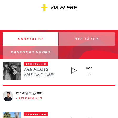
VIS FLERE
ANBEFALER
NYE LÅTER
MÅNEDENS URØRT
ANBEFALER
THE PILOTS
WASTING TIME
DEL
Vanvittig fengende!
- JON V. NGUYEN
ANBEFALER