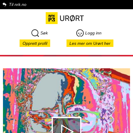
Til nrk.no
Søk
Logg inn
Opprett profil
Les mer om Urørt her