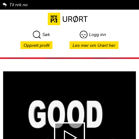
Til nrk.no
Søk
Logg inn
Opprett profil
Les mer om Urørt her