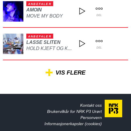
ANBEFALER
AMOIN
MOVE MY BODY
DEL
ANBEFALER
LASSE SLITEN
HOLD KJEFT OG KYSS MEG
DEL
VIS FLERE
Kontakt oss
Brukervilkår for NRK P3 Urørt
Personvern
Informasjonerkapsler (cookies)