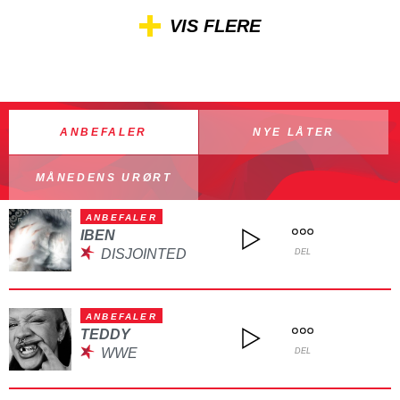
VIS FLERE
ANBEFALER
NYE LÅTER
MÅNEDENS URØRT
ANBEFALER
IBEN
DISJOINTED
DEL
ANBEFALER
TEDDY
WWE
DEL