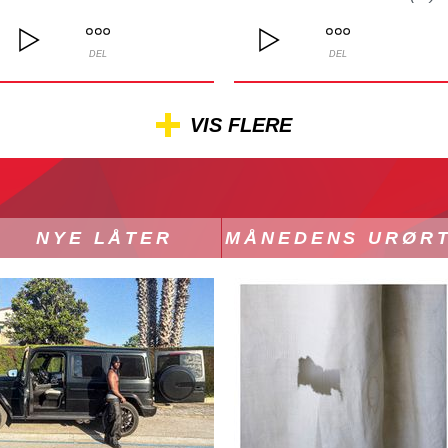
DEL
DEL
VIS FLERE
NYE LÅTER
MÅNEDENS URØR