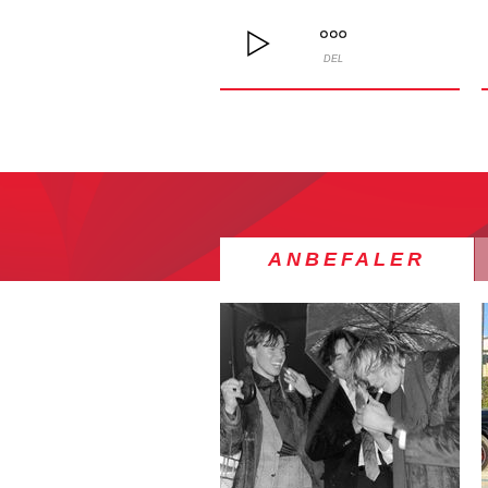
DEL
ANBEFALER