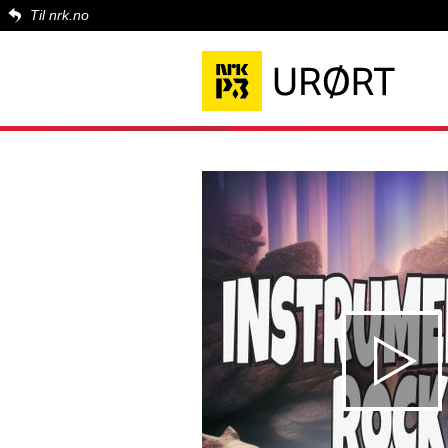
Til nrk.no