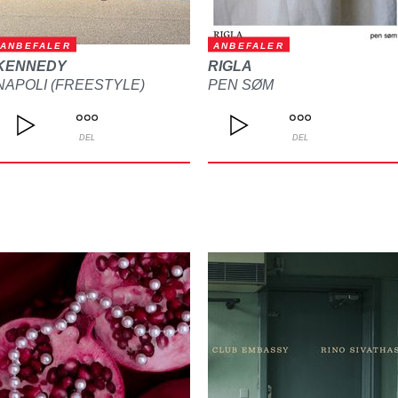
ANBEFALER
ANBEFALER
KENNEDY
RIGLA
NAPOLI (FREESTYLE)
PEN SØM
DEL
DEL