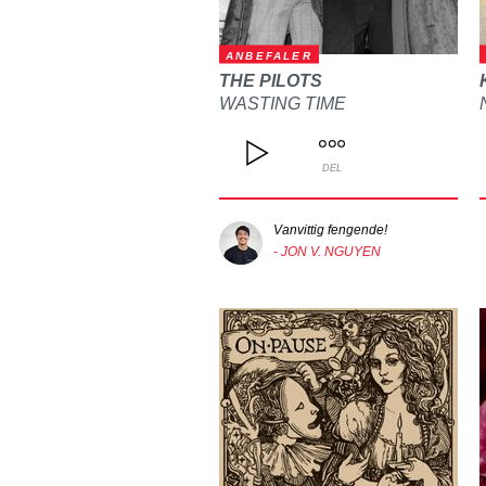
ANBEFALER
THE PILOTS
WASTING TIME
DEL
Vanvittig fengende!
- JON V. NGUYEN