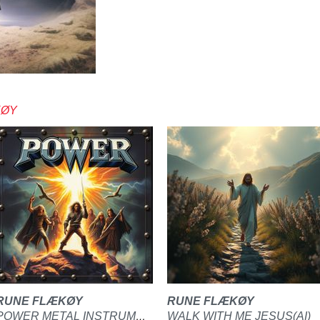
KØY
RUNE FLÆKØY
RUNE FLÆKØY
WALK WITH ME JESUS(AI)
POWER METAL INSTRUMENTAL(DEMO)