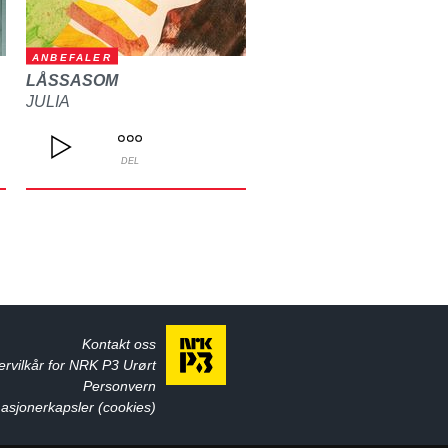
ANBEFALER
LÅSSASOM
JULIA
DEL
Kontakt oss
ervilkår for NRK P3 Urørt
Personvern
asjonerkapsler (cookies)