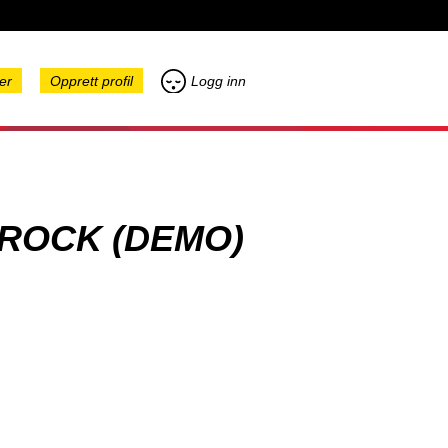
er
Opprett profil
Logg inn
ROCK (DEMO)