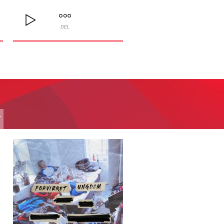
DEL
T