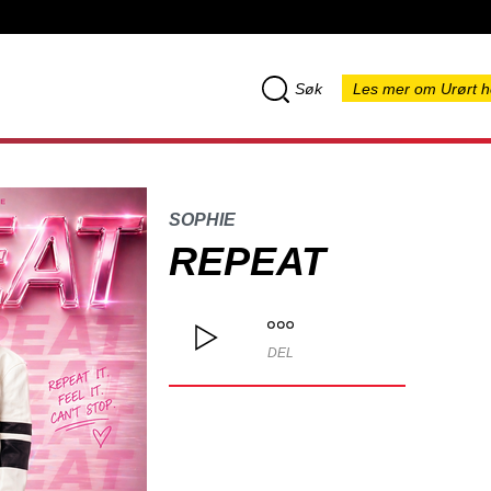
Søk
Les mer om Urørt h
SOPHIE
REPEAT
DEL