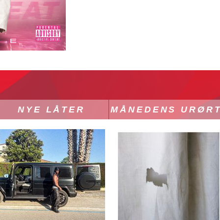
NYE LÅTER
MÅNEDENS URØR