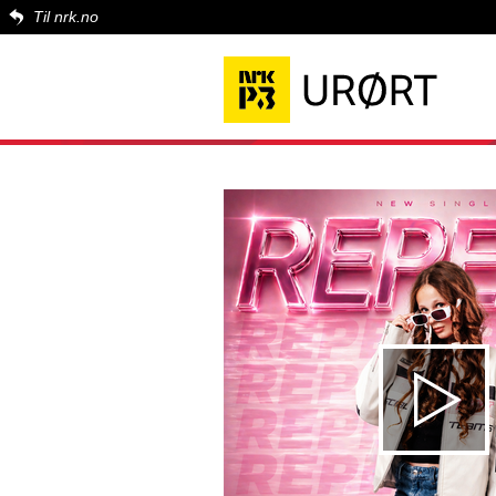
Til nrk.no