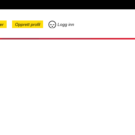
er
Opprett profil
Logg inn