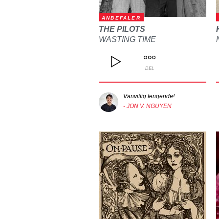
ANBEFALER
THE PILOTS
WASTING TIME
DEL
Vanvittig fengende!
- JON V. NGUYEN