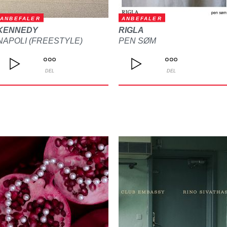
ANBEFALER
ANBEFALER
KENNEDY
RIGLA
NAPOLI (FREESTYLE)
PEN SØM
DEL
DEL