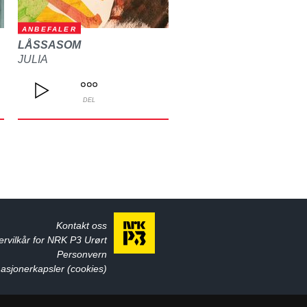
ANBEFALER
LÅSSASOM
JULIA
DEL
Kontakt oss
ervilkår for NRK P3 Urørt
Personvern
asjonerkapsler (cookies)