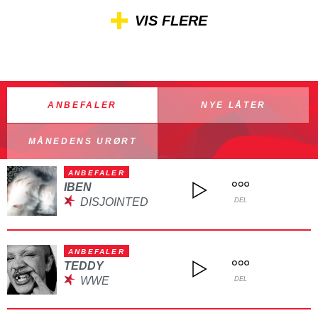
VIS FLERE
ANBEFALER
NYE LÅTER
MÅNEDENS URØRT
ANBEFALER
IBEN
DISJOINTED
DEL
ANBEFALER
TEDDY
WWE
DEL