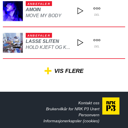
ANBEFALER
AMOIN
MOVE MY BODY
DEL
ANBEFALER
LASSE SLITEN
HOLD KJEFT OG KYSS MEG
DEL
VIS FLERE
Kontakt oss
Brukervilkår for NRK P3 Urørt
Personvern
Informasjonerkapsler (cookies)