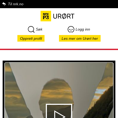
Til nrk.no
Søk
Logg inn
Opprett profil
Les mer om Urørt her