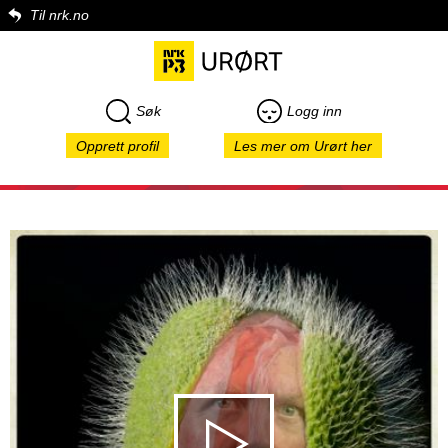
Til nrk.no
Søk
Logg inn
Opprett profil
Les mer om Urørt her