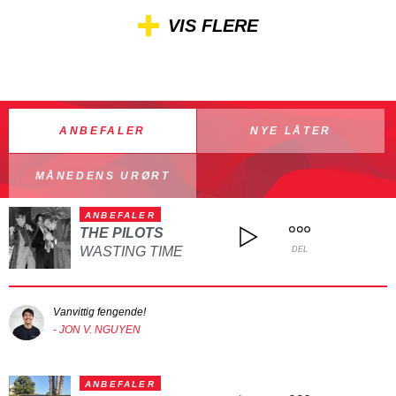
VIS FLERE
ANBEFALER
NYE LÅTER
MÅNEDENS URØRT
ANBEFALER
THE PILOTS
WASTING TIME
DEL
Vanvittig fengende!
- JON V. NGUYEN
ANBEFALER