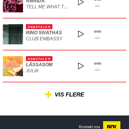
AMAIDA.
TELL ME WHAT TO DO
DEL
ANBEFALER
RINO SIVATHAS
CLUB EMBASSY
DEL
ANBEFALER
LÅSSASOM
JULIA
DEL
VIS FLERE
Kontakt oss