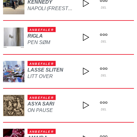
KENNEDY
NAPOLI (FREESTYLE)
DEL
ANBEFALER
RIGLA
PEN SØM
DEL
ANBEFALER
LASSE SLITEN
LITT OVER
DEL
ANBEFALER
ASYA SARI
ON PAUSE
DEL
ANBEFALER