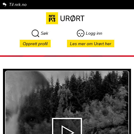
Til nrk.no
Søk
Logg inn
Opprett profil
Les mer om Urørt her