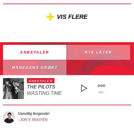
VIS FLERE
ANBEFALER
NYE LÅTER
MÅNEDENS URØRT
ANBEFALER
THE PILOTS
WASTING TIME
DEL
Vanvittig fengende!
- JON V. NGUYEN