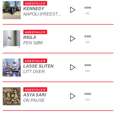
ANBEFALER
KENNEDY
NAPOLI (FREESTYLE)
DEL
ANBEFALER
RIGLA
PEN SØM
DEL
ANBEFALER
LASSE SLITEN
LITT OVER
DEL
ANBEFALER
ASYA SARI
ON PAUSE
DEL