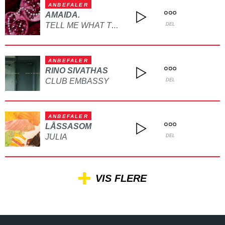
ANBEFALER
AMAIDA.
TELL ME WHAT TO DO
DEL
ANBEFALER
RINO SIVATHAS
CLUB EMBASSY
DEL
ANBEFALER
LÅSSASOM
JULIA
DEL
VIS FLERE