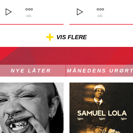
DEL
DEL
VIS FLERE
NYE LÅTER
MÅNEDENS URØR