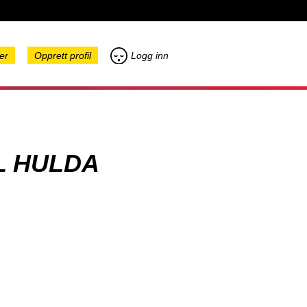
er
Opprett profil
Logg inn
L HULDA