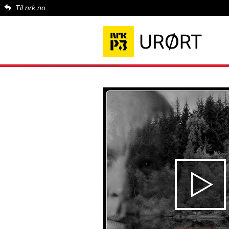
Til nrk.no