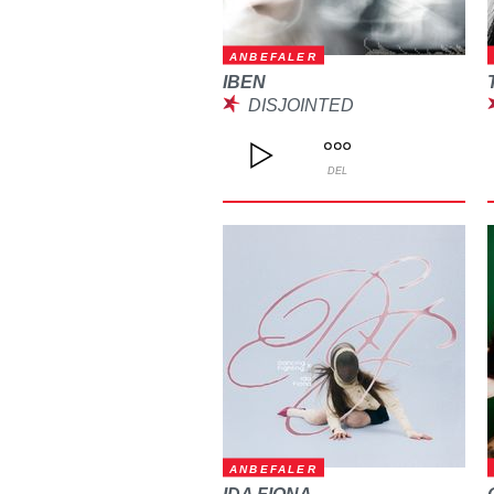
ANBEFALER
IBEN
DISJOINTED
DEL
ANBEFALER