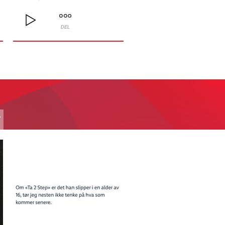
DEL
T