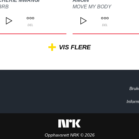
CHERIE MWANGI
AMOIN
BRB
MOVE MY BODY
DEL
DEL
VIS FLERE
Bruk
Inform
Opphavsrett NRK © 2026