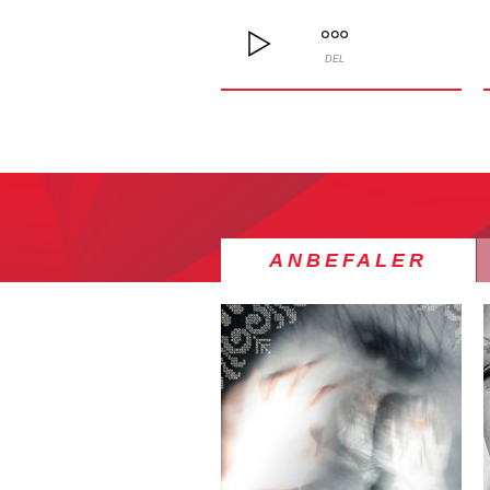
DEL
ANBEFALER