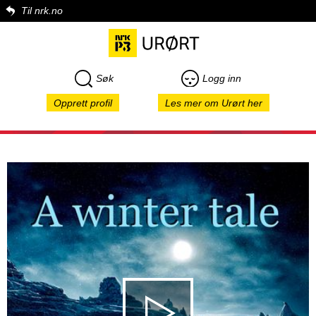
Til nrk.no
Søk
Logg inn
Opprett profil
Les mer om Urørt her