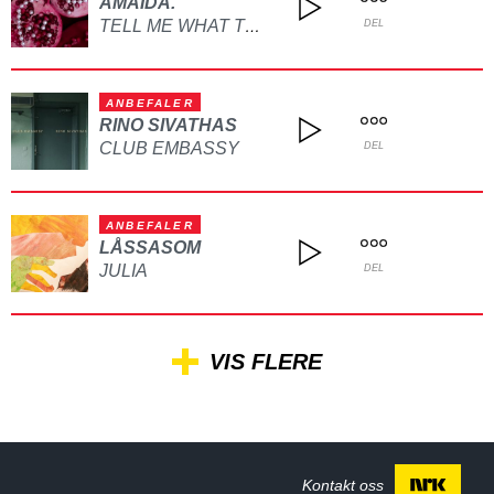
AMAIDA.
TELL ME WHAT TO DO
DEL
ANBEFALER
RINO SIVATHAS
CLUB EMBASSY
DEL
ANBEFALER
LÅSSASOM
JULIA
DEL
VIS FLERE
Kontakt oss