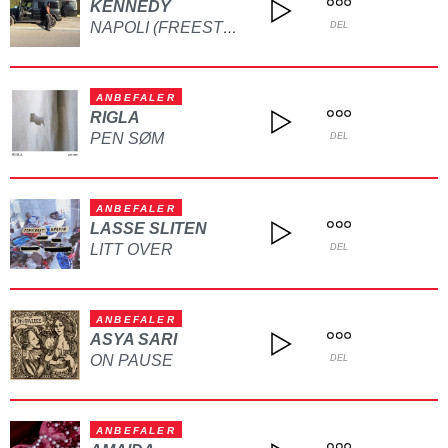
KENNEDY
NAPOLI (FREESTYLE)
DEL
ANBEFALER
RIGLA
PEN SØM
DEL
ANBEFALER
LASSE SLITEN
LITT OVER
DEL
ANBEFALER
ASYA SARI
ON PAUSE
DEL
ANBEFALER