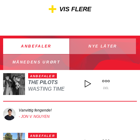
VIS FLERE
ANBEFALER
NYE LÅTER
MÅNEDENS URØRT
ANBEFALER
THE PILOTS
WASTING TIME
DEL
Vanvittig fengende!
- JON V. NGUYEN
ANBEFALER