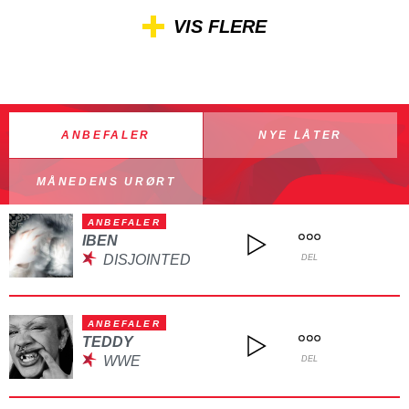
VIS FLERE
ANBEFALER
NYE LÅTER
MÅNEDENS URØRT
ANBEFALER
IBEN
DISJOINTED
DEL
ANBEFALER
TEDDY
WWE
DEL