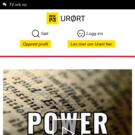
Til nrk.no
Søk
Logg inn
Opprett profil
Les mer om Urørt her