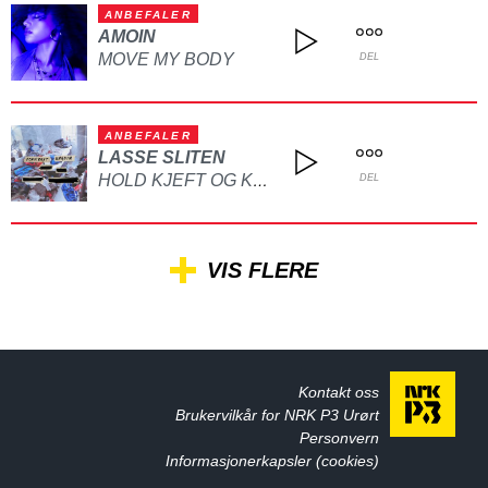
ANBEFALER
AMOIN
MOVE MY BODY
DEL
ANBEFALER
LASSE SLITEN
HOLD KJEFT OG KYSS MEG
DEL
VIS FLERE
Kontakt oss
Brukervilkår for NRK P3 Urørt
Personvern
Informasjonerkapsler (cookies)