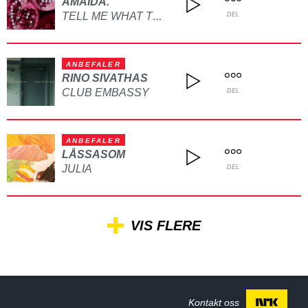
AMAIDA.
TELL ME WHAT TO DO
DEL
ANBEFALER
RINO SIVATHAS
CLUB EMBASSY
DEL
ANBEFALER
LÅSSASOM
JULIA
DEL
VIS FLERE
Kontakt oss