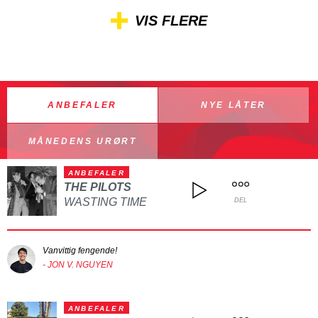
VIS FLERE
ANBEFALER
NYE LÅTER
MÅNEDENS URØRT
ANBEFALER
THE PILOTS
WASTING TIME
DEL
Vanvittig fengende!
- JON V. NGUYEN
ANBEFALER