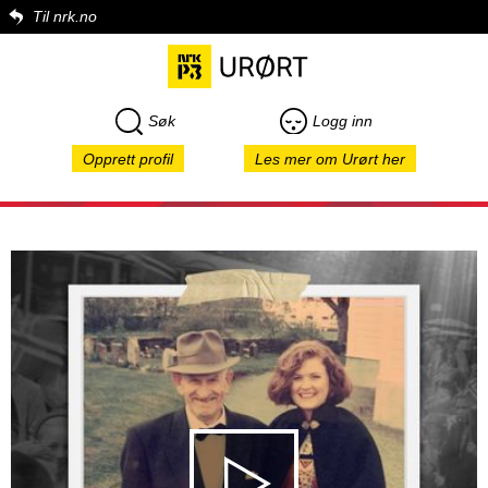
Til nrk.no
Søk
Logg inn
Opprett profil
Les mer om Urørt her