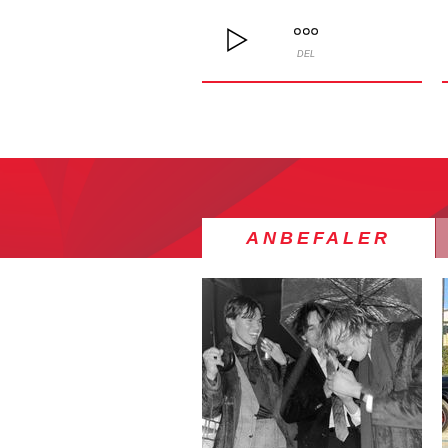
DEL
ANBEFALER