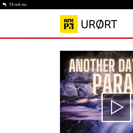
Til nrk.no