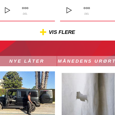
DEL
DEL
VIS FLERE
NYE LÅTER
MÅNEDENS URØR