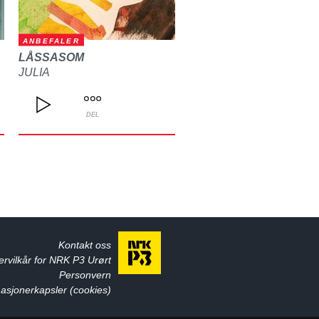
ANBEFALER
LÅSSASOM
JULIA
DEL
Kontakt oss
ervilkår for NRK P3 Urørt
Personvern
asjonerkapsler (cookies)