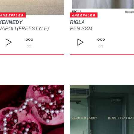
ANBEFALER
ANBEFALER
KENNEDY
RIGLA
NAPOLI (FREESTYLE)
PEN SØM
DEL
DEL