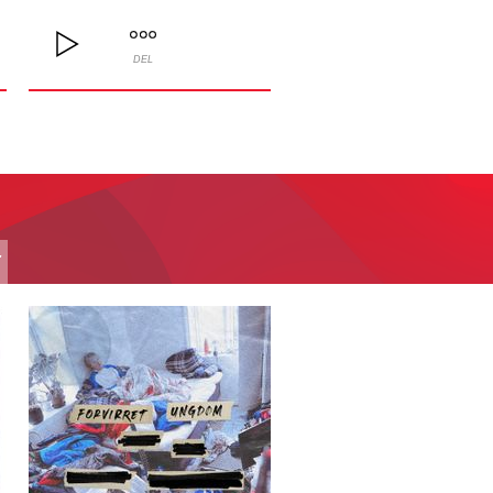
DEL
T