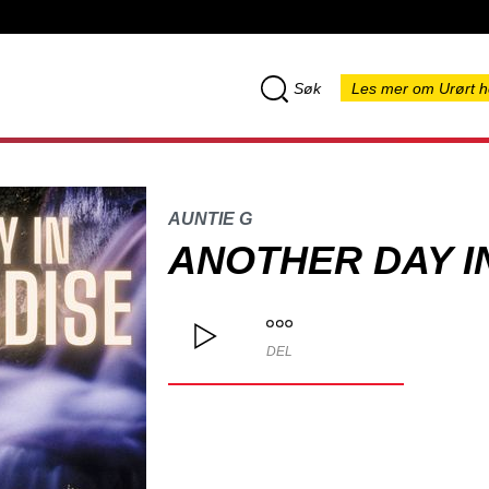
Søk
Les mer om Urørt h
AUNTIE G
ANOTHER DAY I
DEL