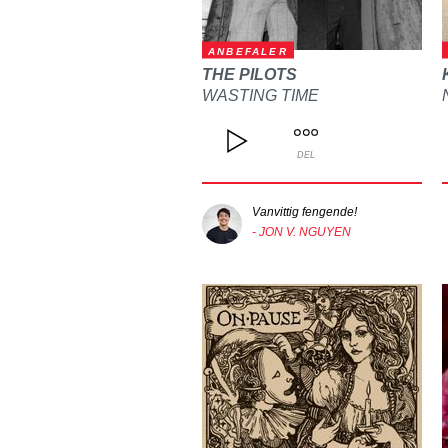
ANBEFALER
THE PILOTS
WASTING TIME
DEL
Vanvittig fengende!
- JON V. NGUYEN