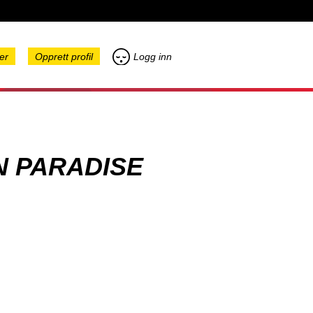
er
Opprett profil
Logg inn
N PARADISE