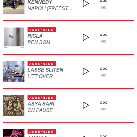
KENNEDY
NAPOLI (FREESTYLE)
DEL
ANBEFALER
RIGLA
PEN SØM
DEL
ANBEFALER
LASSE SLITEN
LITT OVER
DEL
ANBEFALER
ASYA SARI
ON PAUSE
DEL
ANBEFALER