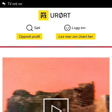
Til nrk.no
Søk
Logg inn
Opprett profil
Les mer om Urørt her