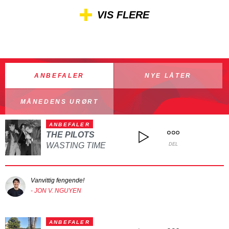
VIS FLERE
ANBEFALER
NYE LÅTER
MÅNEDENS URØRT
ANBEFALER
THE PILOTS
WASTING TIME
DEL
Vanvittig fengende!
- JON V. NGUYEN
ANBEFALER