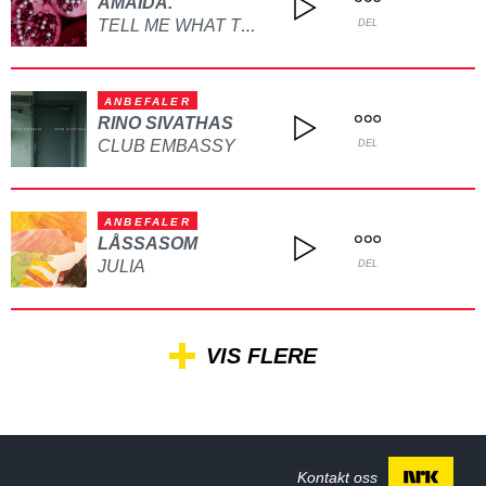
AMAIDA.
TELL ME WHAT TO DO
DEL
ANBEFALER
RINO SIVATHAS
CLUB EMBASSY
DEL
ANBEFALER
LÅSSASOM
JULIA
DEL
VIS FLERE
Kontakt oss