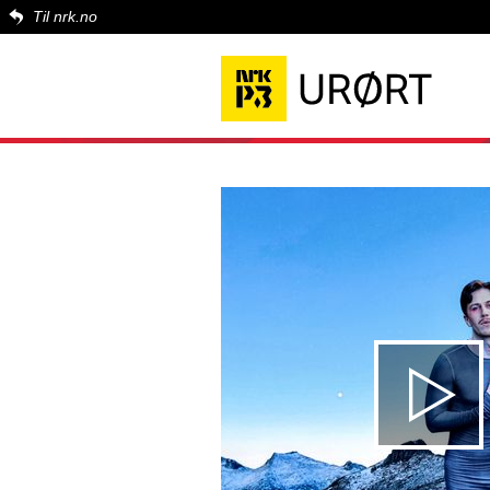
Til nrk.no