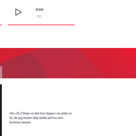
DEL
T