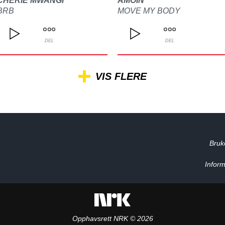
CHERIE MWANGI
AMOIN
BRB
MOVE MY BODY
DEL
DEL
VIS FLERE
Bruk
Inform
Opphavsrett NRK © 2026