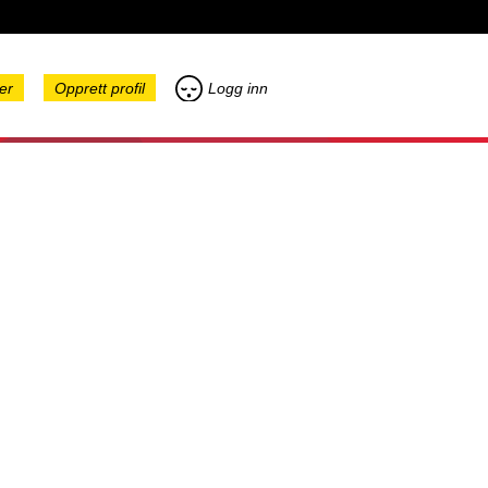
er
Opprett profil
Logg inn