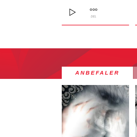
DEL
ANBEFALER