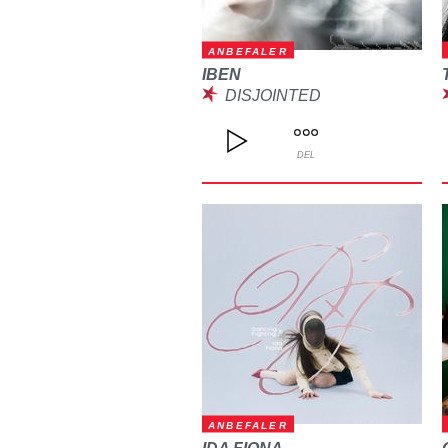
ANBEFALER
IBEN
DISJOINTED
DEL
ANBEFALER