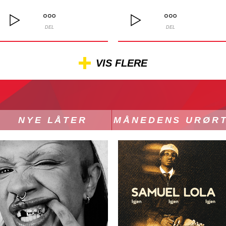
DEL
DEL
VIS FLERE
NYE LÅTER
MÅNEDENS URØR