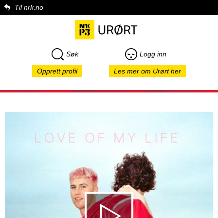
Til nrk.no
Søk
Logg inn
Opprett profil
Les mer om Urørt her