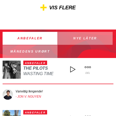
VIS FLERE
ANBEFALER
NYE LÅTER
MÅNEDENS URØRT
ANBEFALER
THE PILOTS
WASTING TIME
DEL
Vanvittig fengende!
- JON V. NGUYEN
ANBEFALER