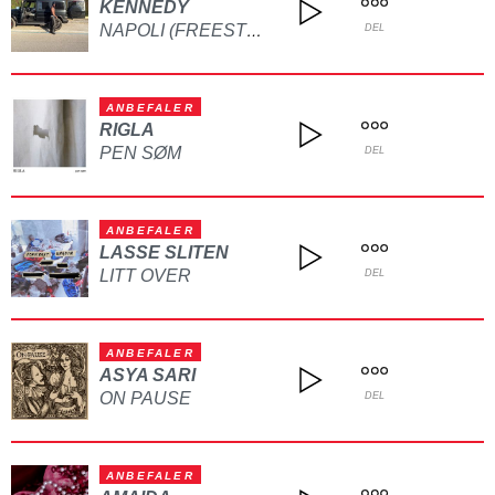
KENNEDY
NAPOLI (FREESTYLE)
DEL
ANBEFALER
RIGLA
PEN SØM
DEL
ANBEFALER
LASSE SLITEN
LITT OVER
DEL
ANBEFALER
ASYA SARI
ON PAUSE
DEL
ANBEFALER