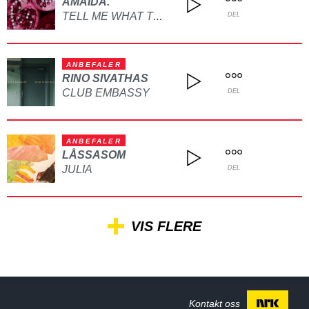
AMAIDA.
TELL ME WHAT TO DO
DEL
ANBEFALER
RINO SIVATHAS
CLUB EMBASSY
DEL
ANBEFALER
LÅSSASOM
JULIA
DEL
VIS FLERE
Kontakt oss