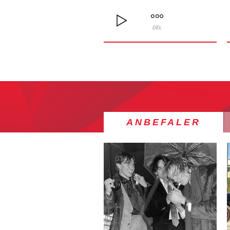
DEL
ANBEFALER