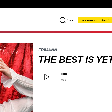
Søk
Les mer om Urørt h
FRIMANN
THE BEST IS YE
DEL