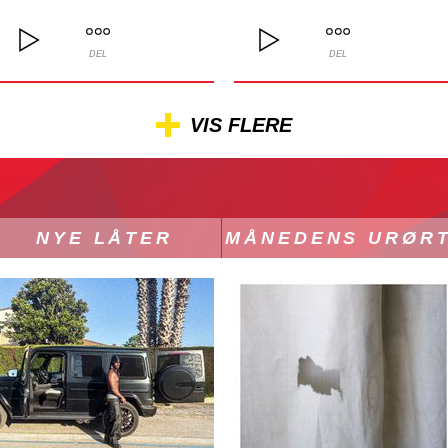
DEL
DEL
VIS FLERE
NYE LÅTER
MÅNEDENS URØR