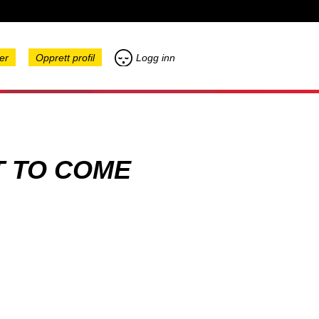
er
Opprett profil
Logg inn
T TO COME