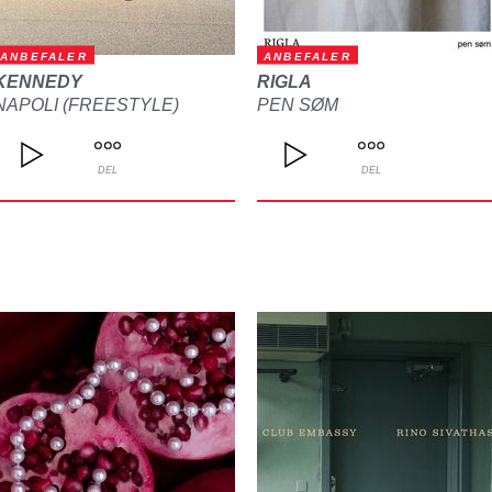
ANBEFALER
ANBEFALER
KENNEDY
RIGLA
NAPOLI (FREESTYLE)
PEN SØM
DEL
DEL