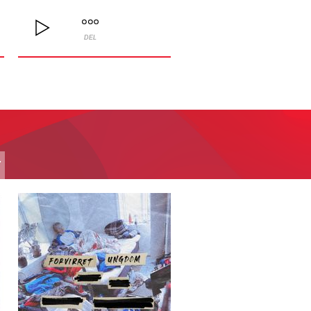
DEL
T