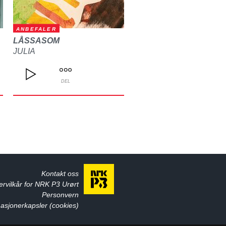
ANBEFALER
LÅSSASOM
JULIA
DEL
Kontakt oss
ervilkår for NRK P3 Urørt
Personvern
asjonerkapsler (cookies)