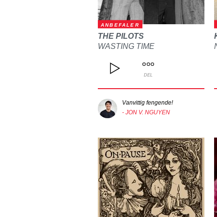
ANBEFALER
THE PILOTS
WASTING TIME
DEL
Vanvittig fengende!
- JON V. NGUYEN