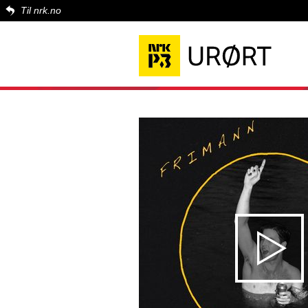
Til nrk.no