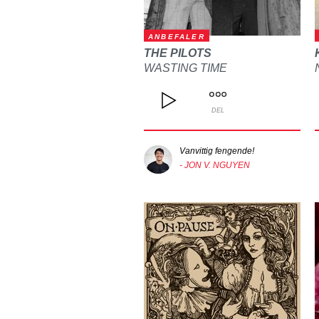
ANBEFALER
THE PILOTS
WASTING TIME
DEL
Vanvittig fengende!
- JON V. NGUYEN