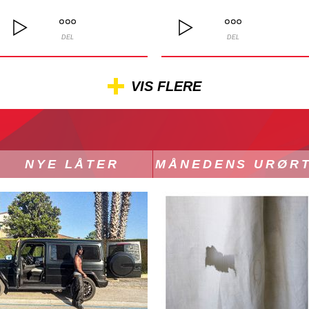
DEL
DEL
VIS FLERE
NYE LÅTER
MÅNEDENS URØR