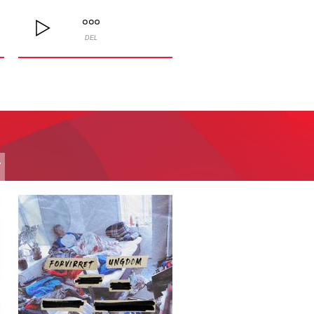
DEL
T