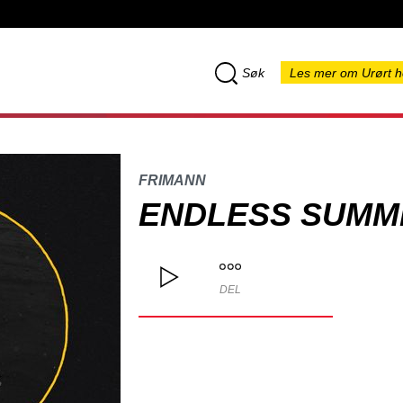
Søk
Les mer om Urørt h
FRIMANN
ENDLESS SUMM
DEL