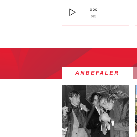
DEL
ANBEFALER