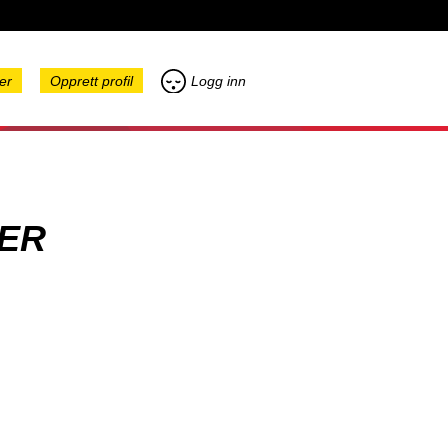
er
Opprett profil
Logg inn
ER