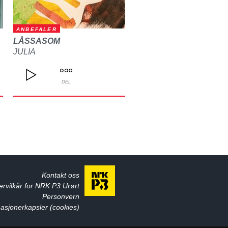
ANBEFALER
LÅSSASOM
JULIA
DEL
Kontakt oss
ervilkår for NRK P3 Urørt
Personvern
asjonerkapsler (cookies)