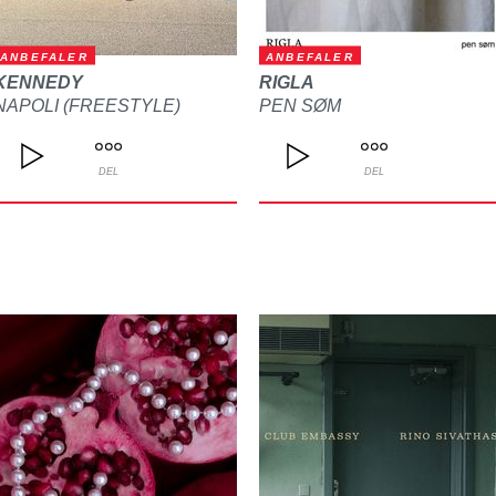
ANBEFALER
ANBEFALER
KENNEDY
RIGLA
NAPOLI (FREESTYLE)
PEN SØM
DEL
DEL