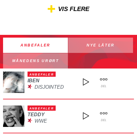
VIS FLERE
ANBEFALER
NYE LÅTER
MÅNEDENS URØRT
ANBEFALER
IBEN
DISJOINTED
DEL
ANBEFALER
TEDDY
WWE
DEL