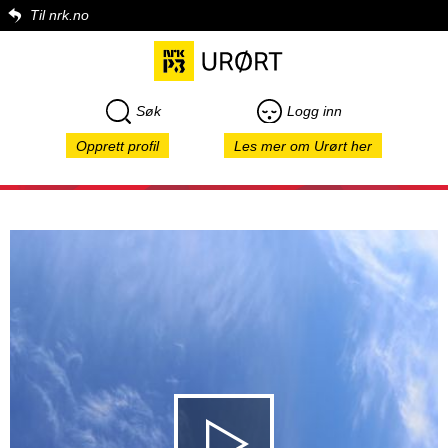
Til nrk.no
Søk
Logg inn
Opprett profil
Les mer om Urørt her