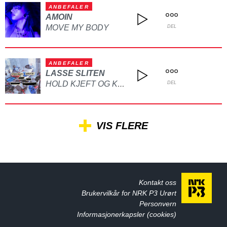
ANBEFALER
AMOIN
MOVE MY BODY
DEL
ANBEFALER
LASSE SLITEN
HOLD KJEFT OG KYSS MEG
DEL
VIS FLERE
Kontakt oss
Brukervilkår for NRK P3 Urørt
Personvern
Informasjonerkapsler (cookies)