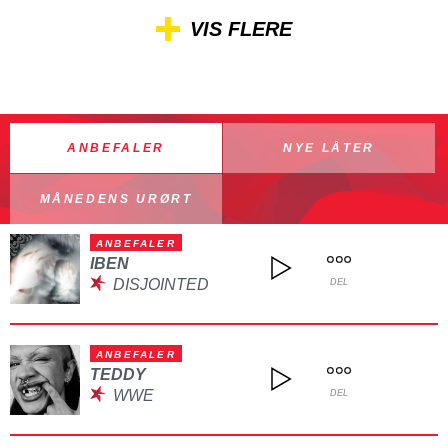
VIS FLERE
ANBEFALER
NYE LÅTER
MÅNEDENS URØRT
ANBEFALER
IBEN
DISJOINTED
DEL
ANBEFALER
TEDDY
WWE
DEL