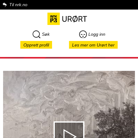
Til nrk.no
Søk
Logg inn
Opprett profil
Les mer om Urørt her