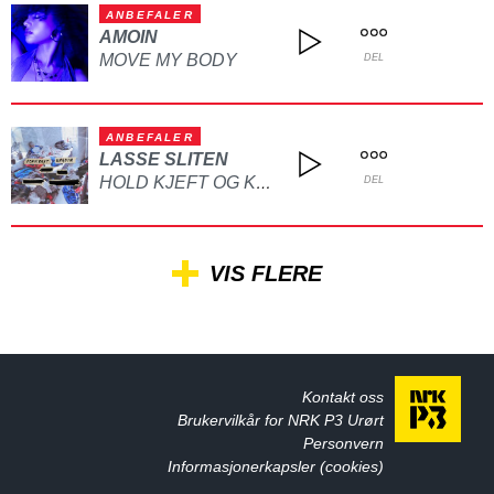
ANBEFALER
AMOIN
MOVE MY BODY
DEL
ANBEFALER
LASSE SLITEN
HOLD KJEFT OG KYSS MEG
DEL
VIS FLERE
Kontakt oss
Brukervilkår for NRK P3 Urørt
Personvern
Informasjonerkapsler (cookies)