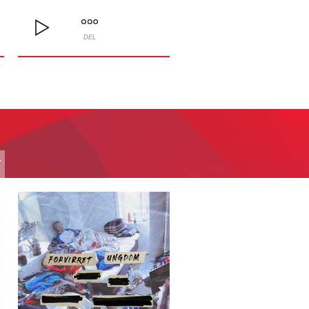
DEL
T