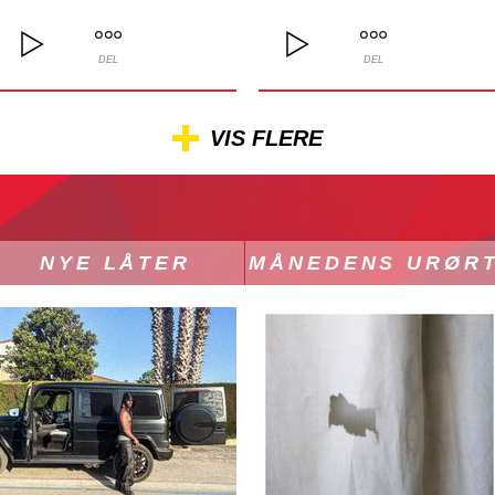
DEL
DEL
VIS FLERE
NYE LÅTER
MÅNEDENS URØR