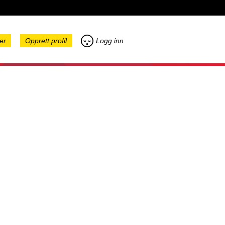
er
Opprett profil
Logg inn