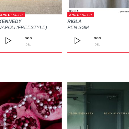
ANBEFALER
ANBEFALER
KENNEDY
RIGLA
NAPOLI (FREESTYLE)
PEN SØM
DEL
DEL