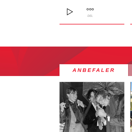
DEL
ANBEFALER