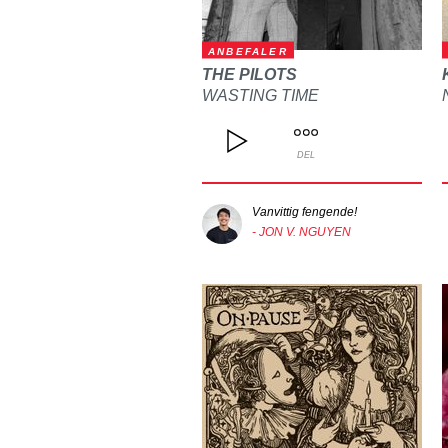
ANBEFALER
THE PILOTS
WASTING TIME
DEL
Vanvittig fengende!
- JON V. NGUYEN