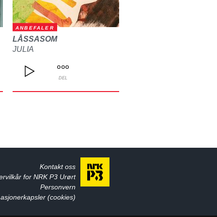
ANBEFALER
LÅSSASOM
JULIA
DEL
Kontakt oss
ervilkår for NRK P3 Urørt
Personvern
asjonerkapsler (cookies)