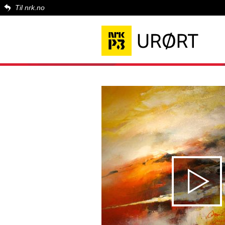
Til nrk.no